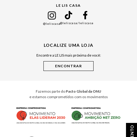
LE LIS CASA
Mães
Namorados
@leliscasa
/leliscasa
@leliscasa
Japão
Julián Manfredi
LOCALIZE UMA LOJA
Raízes do Pará
Encontre a LE LIS mais próxima de você:
Cuidados Casa
Instruções de Jogos
Minha Loja Le Lis
Le Lis Casa PRO
Fazemos parte do
Pacto Global da ONU
e estamos comprometidos com os movimentos