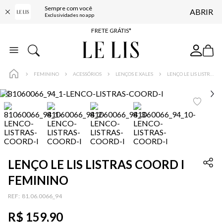
Sempre com você
ABRIR
ENTREGA EXPRESSA*
Exclusividades no app
FRETE GRÁTIS*
BAIXE O APP
10% OFF NA PRIMEIRA COMPRA*
FEMININO
ACESSÓRIOS
LENÇOS E XALES
LENÇO LE LIS LISTRAS COORD I FEMININO
LENÇO LE LIS LISTRAS COORD I
FEMININO
:
81.06.0066_94
R$
159
,
90