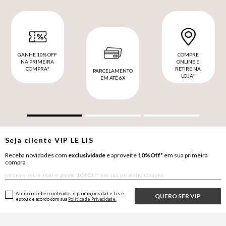
GANHE 10% OFF
COMPRE
NA PRIMEIRA
ONLINE E
COMPRA*
RETIRE NA
PARCELAMENTO
LOJA*
EM ATÉ 6X
Seja cliente
VIP
LE LIS
Receba novidades com
exclusividade
e aproveite
10%Off*
em sua primeira
compra
Aceito receber conteúdos e promoções da Le Lis e
QUERO SER VIP
estou de acordo com sua
Política de Privacidade.