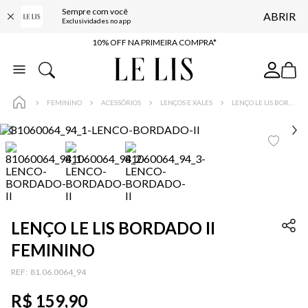
Sempre com você
ABRIR
BAIXE O APP
Exclusividades no app
10% OFF NA PRIMEIRA COMPRA*
COMPRE ONLINE E RETIRE EM LOJA*
ENTREGA EXPRESSA*
FEMININO
ACESSÓRIOS
LENÇOS E XALES
LENÇO LE LIS BORDADO II FEMININO
FRETE GRÁTIS*
BAIXE O APP
10% OFF NA PRIMEIRA COMPRA*
LENÇO LE LIS BORDADO II
FEMININO
:
81.06.0064_94
R$
159
,
90