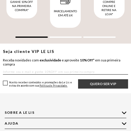
GANHE 10% OFF
COMPRE
NA PRIMEIRA
ONLINE E
COMPRA*
RETIRE NA
PARCELAMENTO
LOJA*
EM ATÉ 6X
Seja cliente
VIP
LE LIS
Receba novidades com
exclusividade
e aproveite
10%Off*
em sua primeira
compra
Aceito receber conteúdos e promoções da Le Lis e
QUERO SER VIP
estou de acordo com sua
Política de Privacidade.
SOBRE A LE LIS
AJUDA
Quem Somos