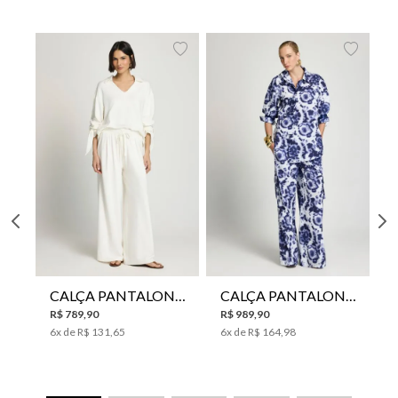
CALÇA PANTALONA LE LIS HORI FEMININA
CALÇA PANTALONA LE LIS JESSICA FEMININA
R$
789
,
90
R$
989
,
90
6
x de
R$
131
,
65
6
x de
R$
164
,
98