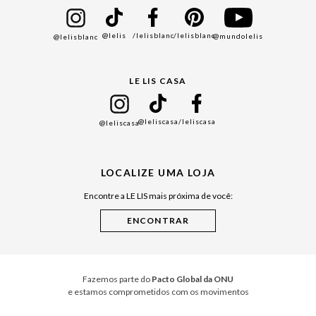
Bazar
@lelis
/lelisblanc
/lelisblanc
@mundolelis
@lelisblanc
Black Friday
Gift Guide
LE LIS CASA
Mães
Namorados
@leliscasa
/leliscasa
@leliscasa
Japão
Julián Manfredi
LOCALIZE UMA LOJA
Raízes do Pará
Encontre a LE LIS mais próxima de você:
Cuidados Casa
Instruções de Jogos
Minha Loja Le Lis
Le Lis Casa PRO
Fazemos parte do
Pacto Global da ONU
e estamos comprometidos com os movimentos