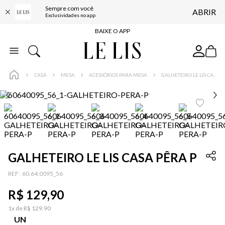
Sempre com você
ABRIR
FRETE GRÁTIS*
Exclusividades no app
BAIXE O APP
10% OFF NA PRIMEIRA COMPRA*
COMPRE ONLINE E RETIRE EM LOJA*
CASA
MESA
ACESSÓRIOS PARA MESA
GALHETEIRO LE LIS CASA PÊRA P
ENTREGA EXPRESSA*
FRETE GRÁTIS*
BAIXE O APP
10% OFF NA PRIMEIRA COMPRA*
GALHETEIRO LE LIS CASA PÊRA P
:
60.64.0095_56
R$
129
,
90
1
x de
R$
129
,
90
UN