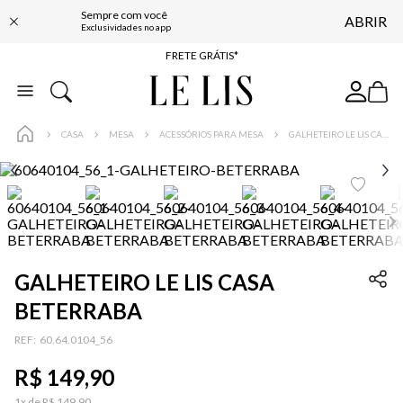
Sempre com você
ABRIR
ENTREGA EXPRESSA*
Exclusividades no app
FRETE GRÁTIS*
BAIXE O APP
10% OFF NA PRIMEIRA COMPRA*
CASA
MESA
ACESSÓRIOS PARA MESA
GALHETEIRO LE LIS CASA BETERRABA
GALHETEIRO LE LIS CASA
BETERRABA
:
60.64.0104_56
R$
149
,
90
1
x de
R$
149
,
90