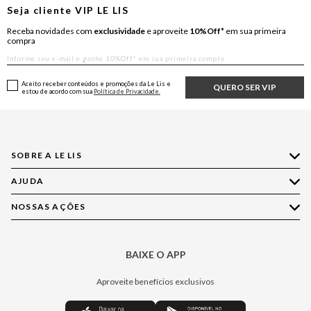
Seja cliente
VIP
LE LIS
Receba novidades com
exclusividade
e aproveite
10%Off*
em sua primeira
compra
Aceito receber conteúdos e promoções da Le Lis e
QUERO SER VIP
estou de acordo com sua
Política de Privacidade.
SOBRE A LE LIS
AJUDA
Quem Somos
Nossas Lojas
NOSSAS AÇÕES
Compre pelo WhatsApp
Ética e Sustentabilidade
Perguntas Frequentes
Aplicativo LE LIS
Política de Privacidade
Central de Relacionamento
BAIXE O APP
Moda
Política de Governança
Minha Conta
Casa
Aproveite benefícios exclusivos
Painel de Privacidade
Trocas e Devoluções
Aroma