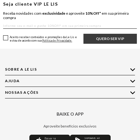
Seja cliente
VIP
LE LIS
Receba novidades com
exclusividade
e aproveite
10%Off*
em sua primeira
compra
Aceito receber conteúdos e promoções da Le Lis e
QUERO SER VIP
estou de acordo com sua
Política de Privacidade.
SOBRE A LE LIS
AJUDA
Quem Somos
Nossas Lojas
NOSSAS AÇÕES
Compre pelo WhatsApp
Ética e Sustentabilidade
Perguntas Frequentes
Aplicativo LE LIS
Política de Privacidade
Central de Relacionamento
BAIXE O APP
Moda
Política de Governança
Minha Conta
Casa
Aproveite benefícios exclusivos
Painel de Privacidade
Trocas e Devoluções
Aroma