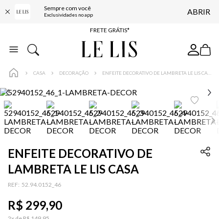
Sempre com você
ABRIR
ENTREGA EXPRESSA*
Exclusividades no app
FRETE GRÁTIS*
BAIXE O APP
10% OFF NA PRIMEIRA COMPRA*
CASA
DECORAÇÃO
ENFEITE DECORATIVO DE LAMBRETA LE LIS CASA
ENFEITE DECORATIVO DE
LAMBRETA LE LIS CASA
:
52.94.0152_46
R$
299
,
90
2
x de
R$
149
,
95