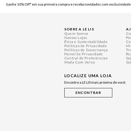
Ganhe 10% Off* em sua primeira compra e receba novidades com exclusividade
SOBRE A LE LIS
A
Quem Somos
Co
Nossas Lojas
Pe
Ética e Sustentabilidade
Ce
Políticas de Privacidade
Mi
Políticas de Governança
Tr
Painel de Privacidade
Re
Central de Preferências
Se
Moda Com Verso
Se
LOCALIZE UMA LOJA
Encontre a LE LIS mais próxima de você: