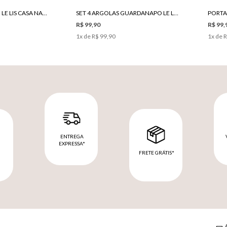
LUGAR AMERICANO LE LIS CASA NAU II
SET 4 ARGOLAS GUARDANAPO LE LIS CASA NAU II
R$ 99,90
R$ 99,
1
x de
R$ 99,90
1
x de
R
ENTREGA
EXPRESSA*
FRETE GRÁTIS*
M