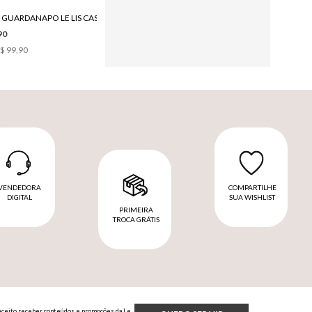
PORTA GUARDANAPO LE LIS CASA NAU II
CESTA DE PÃES LE LIS CASA NAU II
90
R$ 299,90
$ 99,90
2
x de
R$ 149,95
VENDEDORA
COMPARTILHE
DIGITAL
SUA WISHLIST
PRIMEIRA
TROCA GRÁTIS
Aceito receber conteúdos e promoções da Le