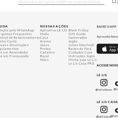
JUDA
NOSSAS AÇÕES
BAIXE O APP
mpre pelo WhatsApp
Aplicativo LE LIS
Black Friday
rguntas Frequentes
Moda
Gift Guide
Aproveite bene
ntral de Relacionamento
Casa
Namorados
nha Conta
Aroma
Japão
ocas e Devoluções
Jeans
Julián Manfredi
gulamentos
Protea
Raízes do Pará
ja um Revendedor
Cadastro
Cuidados Casa
ja um Franqueado
Bazar
Instruções Jogos
Mães
Minha Loja Le Lis
Le Lis Casa PRO
ACESSE NOSS
LE LIS
@l
@lelisblanc
LE LIS CAS
@lel
@leliscasa