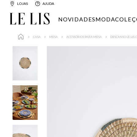
LOJAS
AJUDA
NOVIDADES
MODA
COLEÇ
CASA
MESA
ACESSÓRIOS PARA MESA
DESCANSO LE LIS 