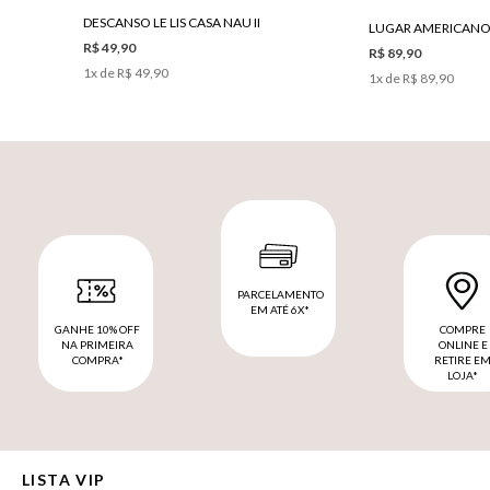
DESCANSO LE LIS CASA NAU II
R$ 49,90
R$ 89,90
1
x de
R$ 49,90
1
x de
R$ 89,90
PARCELAMENTO
EM ATÉ 6X*
GANHE 10% OFF
COMPRE
NA PRIMEIRA
ONLINE E
COMPRA*
RETIRE E
LOJA*
LISTA VIP