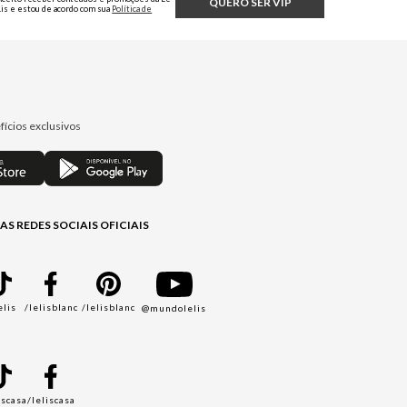
QUERO SER VIP
Lis e estou de acordo com sua
Política de
Privacidade.
fícios exclusivos
AS REDES SOCIAIS OFICIAIS
elis
/lelisblanc
/lelisblanc
@mundolelis
A
iscasa
/leliscasa