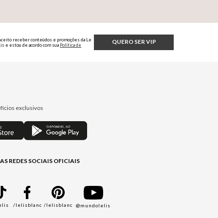
Aceito receber conteúdos e promoções da Le
QUERO SER VIP
Lis e estou de acordo com sua
Política de
Privacidade.
fícios exclusivos
AS REDES SOCIAIS OFICIAIS
elis
/lelisblanc
/lelisblanc
@mundolelis