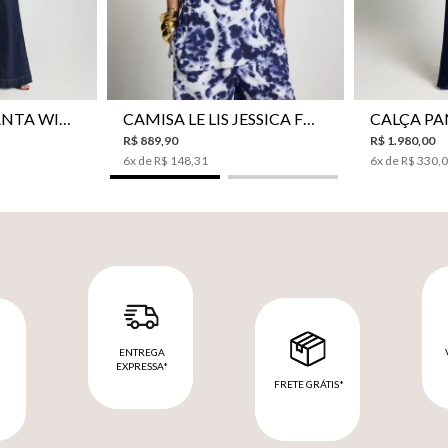
42
44
34
36
38
40
42
44
46
34
36
CALÇA JEANS PANTA WIDE LE LIS ISIS FEMININA
CAMISA LE LIS JESSICA FEMININA
R$
889
,
90
R$
1
.
980
,
00
6
x de
R$
148
,
31
6
x de
R$
330
,
ENTREGA
EXPRESSA*
FRETE GRÁTIS*
M