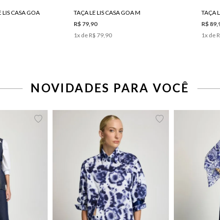
 LIS CASA GOA
TAÇA LE LIS CASA GOA M
TAÇA L
R$ 79,90
R$ 89,
1
x de
R$ 79,90
1
x de
R
NOVIDADES PARA VOCÊ