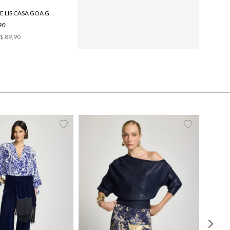
E LIS CASA GOA G
TAÇA DE CHAMPAGNE LE LIS CASA GOA
90
R$ 79,90
$ 89,90
1
x de
R$ 79,90