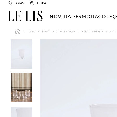
LOJAS
AJUDA
NOVIDADES
MODA
COLEÇ
CASA
MESA
COPOS E TAÇAS
COPO DE SHOT LE LIS CASA 