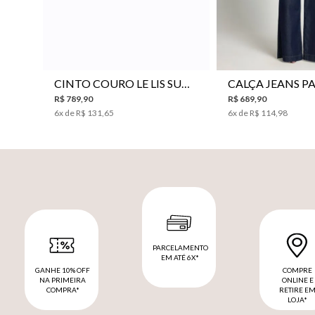
P
M
G
34
36
38
40
CINTO COURO LE LIS SUKI FEMININO
R$
789
,
90
R$
689
,
90
6
x de
R$
131
,
65
6
x de
R$
114
,
98
PARCELAMENTO
EM ATÉ 6X*
GANHE 10% OFF
COMPRE
NA PRIMEIRA
ONLINE E
COMPRA*
RETIRE E
LOJA*