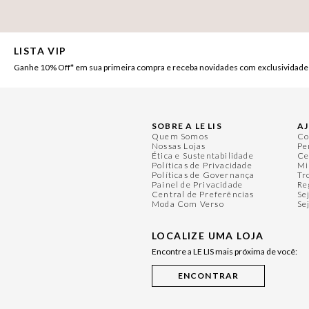
LISTA VIP
Ganhe 10% Off* em sua primeira compra e receba novidades com exclusividade
SOBRE A LE LIS
A
Quem Somos
Co
Nossas Lojas
Pe
Ética e Sustentabilidade
Ce
Políticas de Privacidade
Mi
Políticas de Governança
Tr
Painel de Privacidade
Re
Central de Preferências
Se
Moda Com Verso
Se
LOCALIZE UMA LOJA
Encontre a LE LIS mais próxima de você: