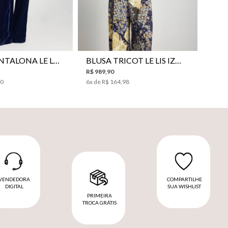
38
40
42
44
PP
P
M
G
CALÇA PANTALONA LE LIS SONIA FEMININA
BLUSA TRICOT LE LIS IZUMI FEMININA
R$
989
,
90
00
6
x de
R$
164
,
98
VENDEDORA
COMPARTILHE
DIGITAL
SUA WISHLIST
PRIMEIRA
TROCA GRÁTIS