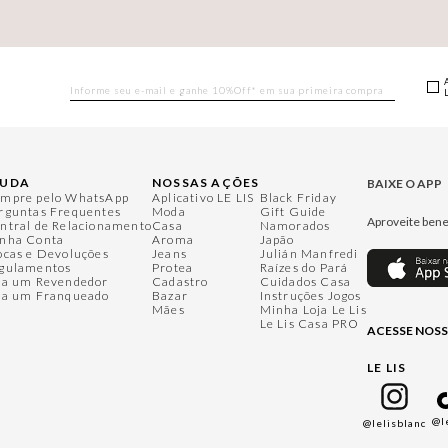
JUDA
NOSSAS AÇÕES
BAIXE O APP
mpre pelo WhatsApp
Aplicativo LE LIS
Black Friday
rguntas Frequentes
Moda
Gift Guide
Aproveite bene
ntral de Relacionamento
Casa
Namorados
nha Conta
Aroma
Japão
ocas e Devoluções
Jeans
Julián Manfredi
gulamentos
Protea
Raízes do Pará
ja um Revendedor
Cadastro
Cuidados Casa
ja um Franqueado
Bazar
Instruções Jogos
Mães
Minha Loja Le Lis
Le Lis Casa PRO
ACESSE NOSS
LE LIS
@l
@lelisblanc