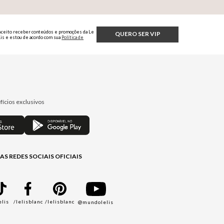
Aceito receber conteúdos e promoções da Le
QUERO SER VIP
Lis e estou de acordo com sua
Política de
Privacidade.
fícios exclusivos
AS REDES SOCIAIS OFICIAIS
elis
/lelisblanc
/lelisblanc
@mundolelis