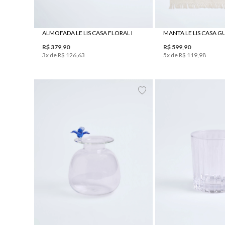
ALMOFADA LE LIS CASA FLORAL I
MANTA LE LIS CASA 
R$
379
,
90
R$
599
,
90
3
x de
R$
126
,
63
5
x de
R$
119
,
98
UN