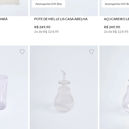
Acompanha Gift Box
Acompanha Gift B
GUARÁ
POTE DE MEL LE LIS CASA ABELHA
R$
249
,
90
R$
249
,
90
2
x de
R$
124
,
95
2
x de
R$
124
,
95
UN