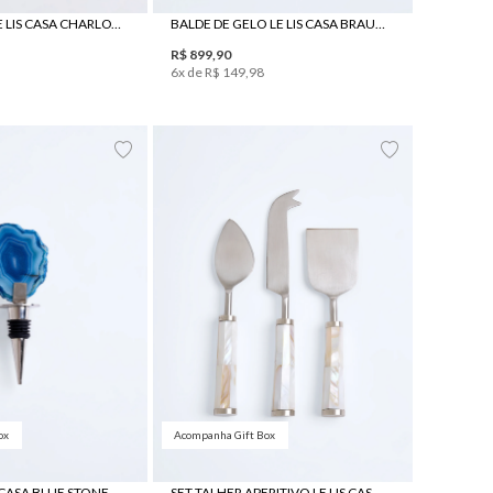
AÇUCAREIRO LE LIS CASA CHARLOTTE
BALDE DE GELO LE LIS CASA BRAUNA
R$
899
,
90
6
x de
R$
149
,
98
UN
UN
ox
Acompanha Gift Box
 CASA BLUE STONE
SET TALHER APERITIVO LE LIS CASA IPÊ