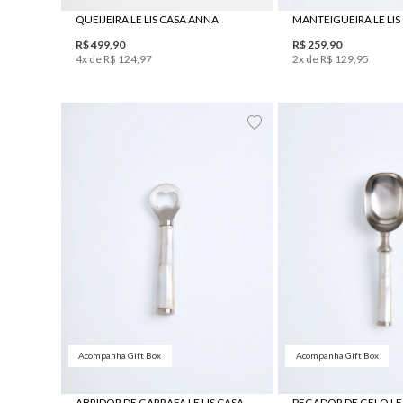
QUEIJEIRA LE LIS CASA ANNA
MANTEIGUEIRA LE LIS
R$
499
,
90
R$
259
,
90
4
x de
R$
124
,
97
2
x de
R$
129
,
95
UN
UN
Acompanha Gift Box
Acompanha Gift Box
ABRIDOR DE GARRAFA LE LIS CASA IPÊ
PEGADOR DE GELO LE L