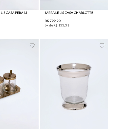
 LIS CASA PÊRA M
JARRA LE LIS CASA CHARLOTTE
R$
799
,
90
6
x de
R$
133
,
31
UN
UN