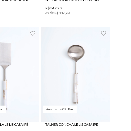
R$
349
,
90
3
x de
R$
116
,
63
UN
UN
ox
Acompanha Gift Box
A LE LIS CASA IPÊ
TALHER CONCHA LE LIS CASA IPÊ