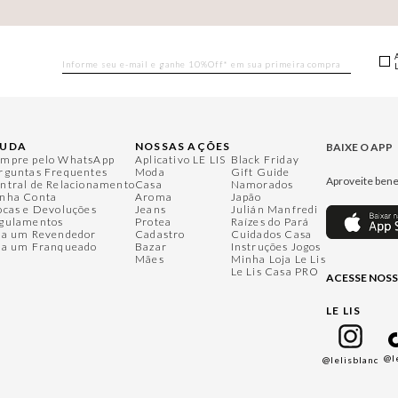
JUDA
NOSSAS AÇÕES
BAIXE O APP
mpre pelo WhatsApp
Aplicativo LE LIS
Black Friday
rguntas Frequentes
Moda
Gift Guide
Aproveite bene
ntral de Relacionamento
Casa
Namorados
nha Conta
Aroma
Japão
ocas e Devoluções
Jeans
Julián Manfredi
gulamentos
Protea
Raízes do Pará
ja um Revendedor
Cadastro
Cuidados Casa
ja um Franqueado
Bazar
Instruções Jogos
Mães
Minha Loja Le Lis
Le Lis Casa PRO
ACESSE NOSS
LE LIS
@l
@lelisblanc