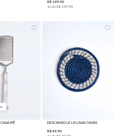
R$
199
,
90
1
x de
R$
199
,
90
UN
UN
ox
 CASA IPÊ
DESCANSO LE LIS CASA CASSIS
R$
49
,
90
1
x de
R$
49
,
90