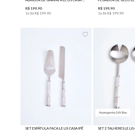
R$
199
,
90
R$
199
,
90
1
x de
R$
199
,
90
1
x de
R$
199
,
90
UN
UN
Acompanha Gift Box
SET ESPÁTULA FACA LE LIS CASA IPÊ
SET 2 TALHERES LE LIS