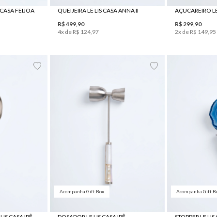
 CASA FEIJOA
QUEIJEIRA LE LIS CASA ANNA II
R$
499
,
90
R$
299
,
90
4
x de
R$
124
,
97
2
x de
R$
149
,
95
UN
Acompanha Gift Box
Acompanha Gift B
IS CASA IPÊ
DOSADOR LE LIS CASA IPÊ
STOPPER LE LIS