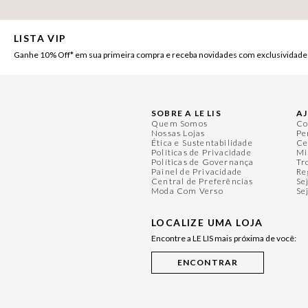
LISTA VIP
Ganhe 10% Off* em sua primeira compra e receba novidades com exclusividade
SOBRE A LE LIS
A
Quem Somos
Co
Nossas Lojas
Pe
Ética e Sustentabilidade
Ce
Políticas de Privacidade
Mi
Políticas de Governança
Tr
Painel de Privacidade
Re
Central de Preferências
Se
Moda Com Verso
Se
LOCALIZE UMA LOJA
Encontre a LE LIS mais próxima de você: