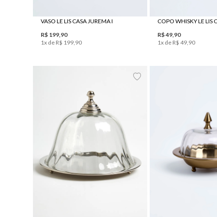
VASO LE LIS CASA JUREMA I
COPO WHISKY LE LIS
R$
199
,
90
R$
49
,
90
1
x de
R$
199
,
90
1
x de
R$
49
,
90
UN
UN