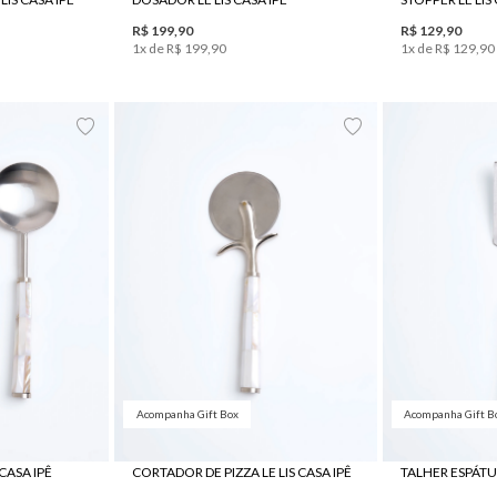
R$
199
,
90
R$
129
,
90
1
x de
R$
199
,
90
1
x de
R$
129
,
90
UN
Acompanha Gift Box
Acompanha Gift B
 CASA IPÊ
CORTADOR DE PIZZA LE LIS CASA IPÊ
TALHER ESPÁTUL