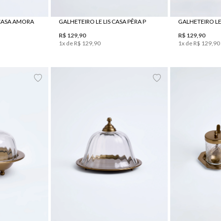
 CASA AMORA
GALHETEIRO LE LIS CASA PÊRA P
GALHETEIRO LE
R$
129
,
90
R$
129
,
90
1
x de
R$
129
,
90
1
x de
R$
129
,
90
UN