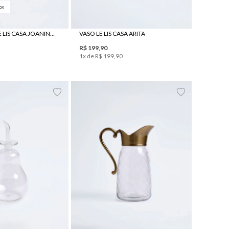
ox
AÇUCAREIRO LE LIS CASA JOANINHA
VASO LE LIS CASA ARITA
R$
199
,
90
1
x de
R$
199
,
90
UN
UN