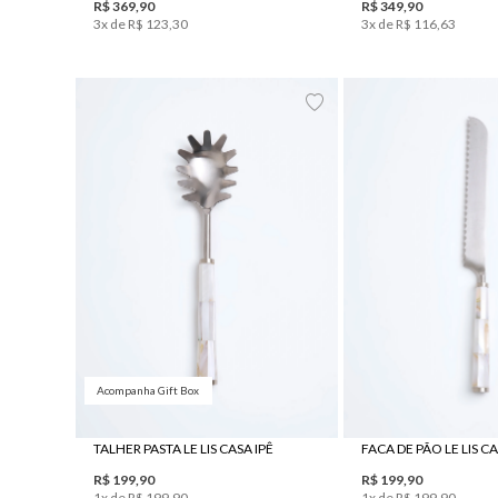
R$
369
,
90
R$
349
,
90
3
x de
R$
123
,
30
3
x de
R$
116
,
63
UN
UN
Acompanha Gift Box
TALHER PASTA LE LIS CASA IPÊ
FACA DE PÃO LE LIS CA
R$
199
,
90
R$
199
,
90
1
x de
R$
199
,
90
1
x de
R$
199
,
90