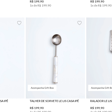
R$
199
,
90
R$
199
,
90
1
x de
R$
199
,
90
1
x de
R$
199
,
90
UN
Acompanha Gift Box
Acompanha Gift B
SA IPÊ
TALHER DE SORVETE LE LIS CASA IPÊ
RALADOR LE LIS
R$
199
,
90
R$
199
,
90
1
x de
R$
199
,
90
1
x de
R$
199
,
90