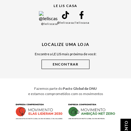
LE LIS CASA
Mães
Namorados
@leliscasa
/leliscasa
@leliscasa
Japão
Julián Manfredi
Raízes do Pará
LOCALIZE UMA LOJA
Cuidados Casa
Encontre a LE LIS mais próxima de você:
Instruções de Jogos
Minha Loja Le Lis
Le Lis Casa PRO
Fazemos parte do
Pacto Global da ONU
e estamos comprometidos com os movimentos