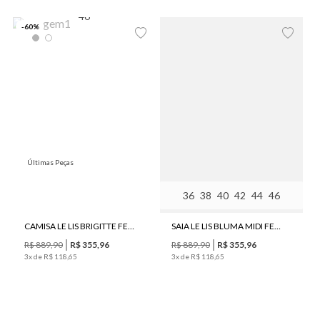
46
-
60
%
Últimas Peças
Últimas Peças
Últimas Peças
36
38
40
42
44
46
CAMISA LE LIS BRIGITTE FEMININA
SAIA LE LIS BLUMA MIDI FEMININA
R$
889
,
90
R$
355
,
96
R$
889
,
90
R$
355
,
96
3
x de
R$
118
,
65
3
x de
R$
118
,
65