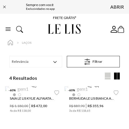
Sempre com você
ABRIR
ENTREGA EXPRESSA*
Exclusividades no app
FRETE GRÁTIS*
BAIXE O APP
10% OFF NA PRIMEIRA COMPRA*
LAÇOS
Relevância
Filtrar
4
46
42
44
-
60
%
-
60
%
SAIA LE LIS KYLIE ALFAIATARIA FEMININA
BERMUDA LE LIS BIANCA ALFAIATARIA FEMININA
R$
1
.
180
,
00
R$
472
,
00
R$
889
,
90
R$
355
,
96
4
x de
R$
118
,
00
3
x de
R$
118
,
65