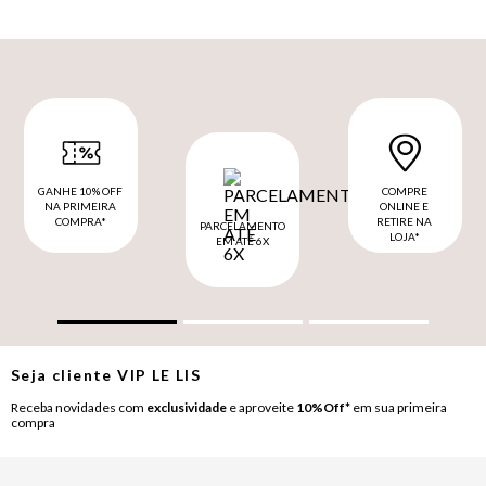
GANHE 10% OFF
COMPRE
NA PRIMEIRA
ONLINE E
COMPRA*
RETIRE NA
PARCELAMENTO
LOJA*
EM ATÉ 6X
Seja cliente
VIP
LE LIS
Receba novidades com
exclusividade
e aproveite
10%Off*
em sua primeira
compra