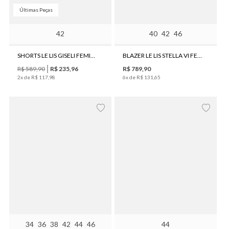
Últimas Peças
42
40
42
46
SHORTS LE LIS GISELI FEMININA
BLAZER LE LIS STELLA VI FEMININO
R$
589
,
90
R$
235
,
96
R$
789
,
90
2
x de
R$
117
,
98
6
x de
R$
131
,
65
34
36
38
42
44
46
44