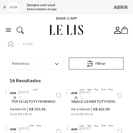
Sempre com você
ABRIR
FRETE GRÁTIS*
Exclusividades no app
BAIXE O APP
10% OFF NA PRIMEIRA COMPRA*
COMPRE ONLINE E RETIRE EM LOJA*
FLORA
ENTREGA EXPRESSA*
FRETE GRÁTIS*
Relevância
Filtrar
BAIXE O APP
10% OFF NA PRIMEIRA COMPRA*
16
36
38
40
42
44
46
-
60
%
-
60
%
TOP LE LIS TUTY FEMININO
SAIA LE LIS MIDI TUTY FEMININA
R$
889
,
90
R$
355
,
96
R$
1
.
580
,
00
R$
632
,
00
3
x de
R$
118
,
65
6
x de
R$
105
,
33
44
46
38
40
42
44
46
-
60
%
-
60
%