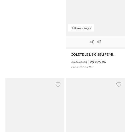
Últimas Peças
40
42
COLETE LE LIS GISELI FEMININO
R$
689
,
90
R$
275
,
96
2
x de
R$
137
,
98