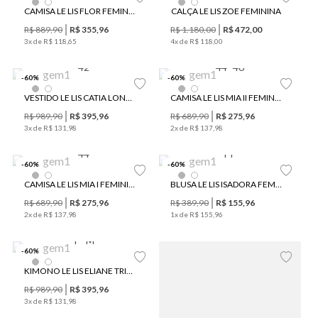
CAMISA LE LIS FLOR FEMININA
CALÇA LE LIS ZOE FEMININA
R$
889
,
90
R$
355
,
96
R$
1
.
180
,
00
R$
472
,
00
Últimas Peças
Últimas Peças
3
x de
R$
118
,
65
4
x de
R$
118
,
00
42
44
46
-
60
%
-
60
%
VESTIDO LE LIS CATIA LONGO FEMININO
CAMISA LE LIS MIA II FEMININA
R$
989
,
90
R$
395
,
96
R$
689
,
90
R$
275
,
96
3
x de
R$
131
,
98
2
x de
R$
137
,
98
44
PP
-
60
%
-
60
%
CAMISA LE LIS MIA I FEMININA
BLUSA LE LIS ISADORA FEMININA
R$
689
,
90
R$
275
,
96
R$
389
,
90
R$
155
,
96
Últimas Peças
2
x de
R$
137
,
98
1
x de
R$
155
,
96
P
M
-
60
%
KIMONO LE LIS ELIANE TRICOT FEMININO
R$
989
,
90
R$
395
,
96
Últimas Peças
Últimas Peças
3
x de
R$
131
,
98