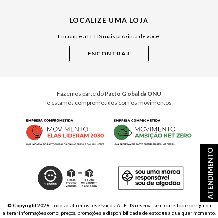
Julián Manfredi
LOCALIZE UMA LOJA
Raízes do Pará
Encontre a LE LIS mais próxima de você:
Cuidados Casa
Instruções de Jogos
Minha Loja Le Lis
Le Lis Casa PRO
Fazemos parte do
Pacto Global da ONU
e estamos comprometidos com os movimentos
ATENDIMENTO
© Copyright 2026
- Todos os direitos reservados. A LE LIS reserva-se no direito de corrigir ou
alterar informações como: preços, promoções e disponibilidade de estoque a qualquer momento.