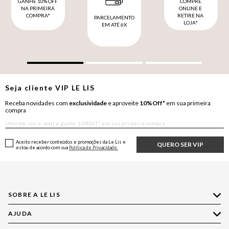
GANHE 10% OFF
COMPRE
NA PRIMEIRA
ONLINE E
COMPRA*
RETIRE NA
PARCELAMENTO
LOJA*
EM ATÉ 6X
Seja cliente
VIP
LE LIS
Receba novidades com
exclusividade
e aproveite
10%Off*
em sua primeira
compra
Aceito receber conteúdos e promoções da Le Lis e
QUERO SER VIP
estou de acordo com sua
Política de Privacidade.
SOBRE A LE LIS
AJUDA
Quem Somos