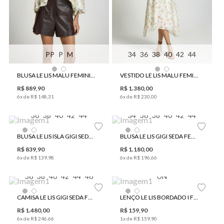
PP
P
M
34
36
38
40
42
44
BLUSA LE LIS MALU FEMININA
VESTIDO LE LIS MALU FEMININO
R$
889
,
90
R$
1
.
380
,
00
6
x de
R$
148
,
31
6
x de
R$
230
,
00
36
38
40
42
44
34
36
38
40
42
44
BLUSA LE LIS ISLA GIGI SEDA FEMININA
BLUSA LE LIS GIGI SEDA FEMININA
R$
839
,
90
R$
1
.
180
,
00
6
x de
R$
139
,
98
6
x de
R$
196
,
66
36
38
40
42
44
46
UN
CAMISA LE LIS GIGI SEDA FEMININA
LENÇO LE LIS BORDADO I FEMININO
R$
1
.
480
,
00
R$
159
,
90
6
x de
R$
246
,
66
1
x de
R$
159
,
90