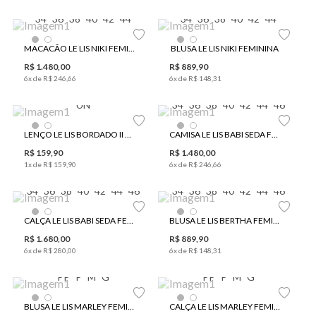
34
36
38
40
42
44
34
36
38
40
42
44
MACACÃO LE LIS NIKI FEMININO
BLUSA LE LIS NIKI FEMININA
R$
1
.
480
,
00
R$
889
,
90
6
x de
R$
246
,
66
6
x de
R$
148
,
31
UN
34
36
38
40
42
44
46
LENÇO LE LIS BORDADO II FEMININO
CAMISA LE LIS BABI SEDA FEMININA
R$
159
,
90
R$
1
.
480
,
00
1
x de
R$
159
,
90
6
x de
R$
246
,
66
34
36
38
40
42
44
46
34
36
38
40
42
44
46
CALÇA LE LIS BABI SEDA FEMININA
BLUSA LE LIS BERTHA FEMININA
R$
1
.
680
,
00
R$
889
,
90
6
x de
R$
280
,
00
6
x de
R$
148
,
31
PP
P
M
G
PP
P
M
G
BLUSA LE LIS MARLEY FEMININA
CALÇA LE LIS MARLEY FEMININA