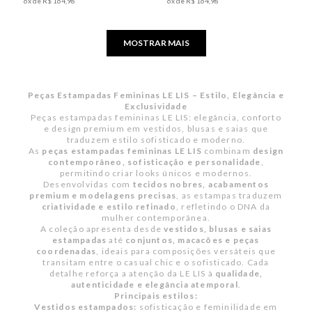
6
x de
R$
164
,
98
6
x de
R$
164
,
98
MOSTRAR MAIS
Peças Estampadas Femininas LE LIS – Estilo, Elegância e
Exclusividade
Peças estampadas femininas LE LIS: elegância, conforto
e design premium em vestidos, blusas e saias que
traduzem estilo sofisticado e moderno.
As
peças estampadas femininas LE LIS
combinam
design
contemporâneo, sofisticação e personalidade
,
permitindo criar looks únicos e modernos.
Desenvolvidas com
tecidos nobres, acabamentos
premium e modelagens precisas
, as estampas traduzem
criatividade e estilo refinado
, refletindo o DNA da
mulher contemporânea.
A coleção apresenta desde
vestidos, blusas e saias
estampadas
até
conjuntos, macacões e peças
coordenadas
, ideais para composições versáteis que
transitam entre o casual chic e o sofisticado. Cada
detalhe reforça a atenção da LE LIS à
qualidade,
autenticidade e elegância atemporal
.
Principais estilos:
Vestidos estampados:
sofisticação e feminilidade em