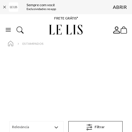
Sempre com você
ABRIR
ENTREGA EXPRESSA*
Exclusividades no app
FRETE GRÁTIS*
BAIXE O APP
10% OFF NA PRIMEIRA COMPRA*
ESTAMPADOS
Relevância
Filtrar