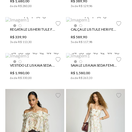
R$
1
.
680
,
00
R$
389
,
90
6
x de
R$
280
,
00
3
x de
R$
129
,
96
PP
P
M
G
PP
P
M
G
REGATA LE LIS HERI TULE FEMININA
CALÇA LE LIS TULE HERI FEMININA
R$
339
,
90
R$
589
,
90
3
x de
R$
113
,
30
5
x de
R$
117
,
98
34
36
38
40
42
44
46
34
36
38
40
42
44
46
VESTIDO LE LIS KAIA SEDA FEMININO
SAIA LE LIS KAIA SEDA FEMININA
R$
1
.
980
,
00
R$
1
.
580
,
00
6
x de
R$
330
,
00
6
x de
R$
263
,
33