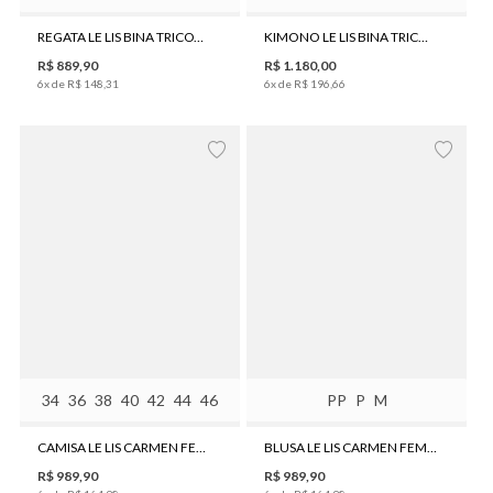
REGATA LE LIS BINA TRICOT FEMININA
KIMONO LE LIS BINA TRICOT FEMININO
R$
889
,
90
R$
1
.
180
,
00
6
x de
R$
148
,
31
6
x de
R$
196
,
66
34
36
38
40
42
44
46
PP
P
M
CAMISA LE LIS CARMEN FEMININA
BLUSA LE LIS CARMEN FEMININA
R$
989
,
90
R$
989
,
90