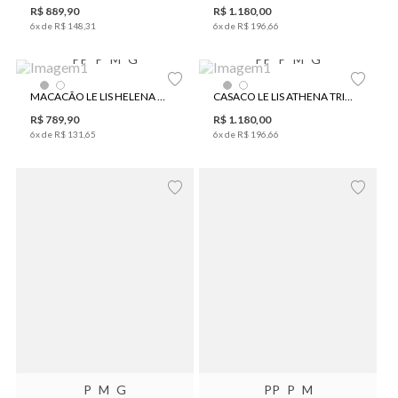
R$
889
,
90
R$
1
.
180
,
00
6
x de
R$
148
,
31
6
x de
R$
196
,
66
PP
P
M
G
PP
P
M
G
MACACÃO LE LIS HELENA FEMININO
CASACO LE LIS ATHENA TRICOT FEMININO
R$
789
,
90
R$
1
.
180
,
00
6
x de
R$
131
,
65
6
x de
R$
196
,
66
P
M
G
PP
P
M