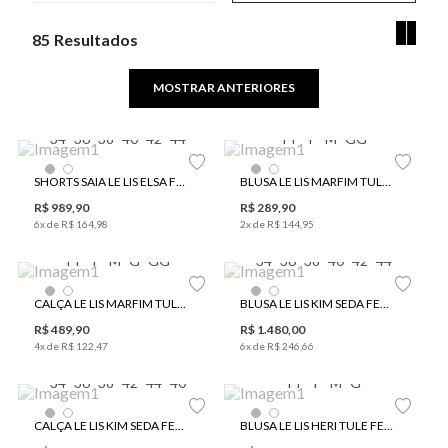
85
MOSTRAR ANTERIORES
34
36
38
40
42
44
PP
P
M
GG
SHORTS SAIA LE LIS ELSA FEMININO
BLUSA LE LIS MARFIM TULE FEMININA
R$
989
,
90
R$
289
,
90
6
x de
R$
164
,
98
2
x de
R$
144
,
95
PP
P
M
G
GG
34
36
38
40
42
44
CALÇA LE LIS MARFIM TULE FEMININA
BLUSA LE LIS KIM SEDA FEMININA
R$
489
,
90
R$
1
.
480
,
00
4
x de
R$
122
,
47
6
x de
R$
246
,
66
34
36
38
42
44
40
PP
P
M
G
CALÇA LE LIS KIM SEDA FEMININA
BLUSA LE LIS HERI TULE FEMININA