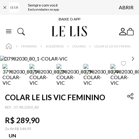
Sempre com você
ABRIR
FRETE GRÁTIS*
Exclusividades no app
BAIXE O APP
10% OFF NA PRIMEIRA COMPRA*
COMPRE ONLINE E RETIRE EM LOJA*
FEMININO
ACESSÓRIOS
COLARES
COLAR LE LIS VIC FEMININO
ENTREGA EXPRESSA*
FRETE GRÁTIS*
BAIXE O APP
10% OFF NA PRIMEIRA COMPRA*
COLAR LE LIS VIC FEMININO
:
37.98.2030_80
R$
289
,
90
2
x de
R$
144
,
95
UN