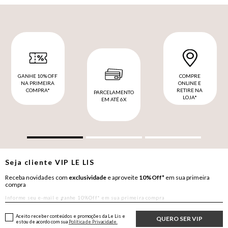
GANHE 10% OFF
COMPRE
NA PRIMEIRA
ONLINE E
COMPRA*
RETIRE NA
PARCELAMENTO
LOJA*
EM ATÉ 6X
Seja cliente
VIP
LE LIS
Receba novidades com
exclusividade
e aproveite
10%Off*
em sua primeira
compra
Aceito receber conteúdos e promoções da Le Lis e
QUERO SER VIP
estou de acordo com sua
Política de Privacidade.