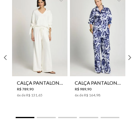
CALÇA PANTALONA LE LIS HORI FEMININA
CALÇA PANTALONA LE LIS JESSICA FEMININA
R$
789
,
90
R$
989
,
90
6
x de
R$
131
,
65
6
x de
R$
164
,
98