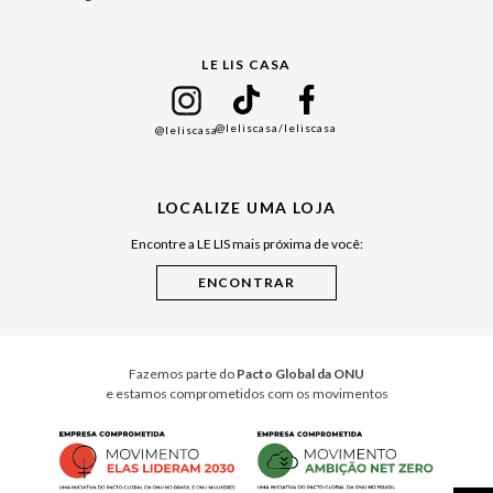
Black Friday
Gift Guide
LE LIS CASA
Mães
Namorados
@leliscasa
/leliscasa
@leliscasa
Japão
Julián Manfredi
LOCALIZE UMA LOJA
Raízes do Pará
Encontre a LE LIS mais próxima de você:
Cuidados Casa
Instruções de Jogos
Minha Loja Le Lis
Le Lis Casa PRO
Fazemos parte do
Pacto Global da ONU
e estamos comprometidos com os movimentos