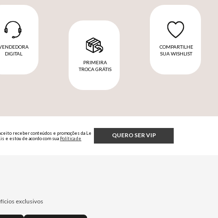
VENDEDORA
COMPARTILHE
DIGITAL
SUA WISHLIST
PRIMEIRA
TROCA GRÁTIS
Aceito receber conteúdos e promoções da Le
QUERO SER VIP
Lis e estou de acordo com sua
Política de
Privacidade.
fícios exclusivos