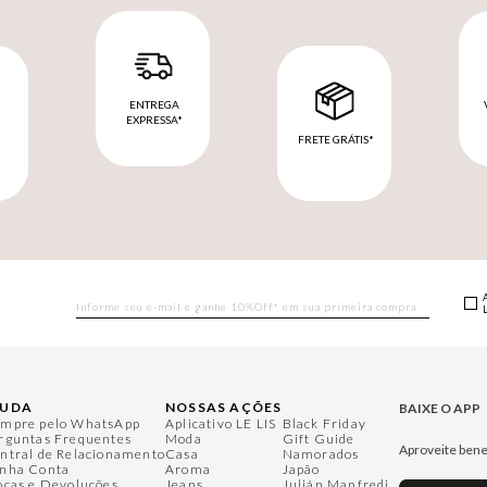
ENTREGA
EXPRESSA*
FRETE GRÁTIS*
M
JUDA
NOSSAS AÇÕES
BAIXE O APP
mpre pelo WhatsApp
Aplicativo LE LIS
Black Friday
rguntas Frequentes
Moda
Gift Guide
Aproveite bene
ntral de Relacionamento
Casa
Namorados
nha Conta
Aroma
Japão
ocas e Devoluções
Jeans
Julián Manfredi