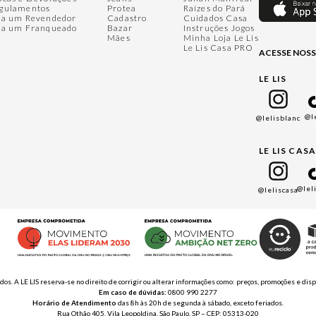
gulamentos
Protea
Raízes do Pará
ja um Revendedor
Cadastro
Cuidados Casa
ja um Franqueado
Bazar
Instruções Jogos
Mães
Minha Loja Le Lis
Le Lis Casa PRO
ACESSE NOSS
LE LIS
@l
@lelisblanc
LE LIS CAS
@lel
@leliscasa
ados. A LE LIS reserva-se no direito de corrigir ou alterar informações como: preços, promoções e 
Em caso de dúvidas:
0800 990 2277
Horário de Atendimento
das 8h às 20h de segunda à sábado, exceto feriados.
Rua Othão 405, Vila Leopoldina, São Paulo, SP – CEP: 05313-020