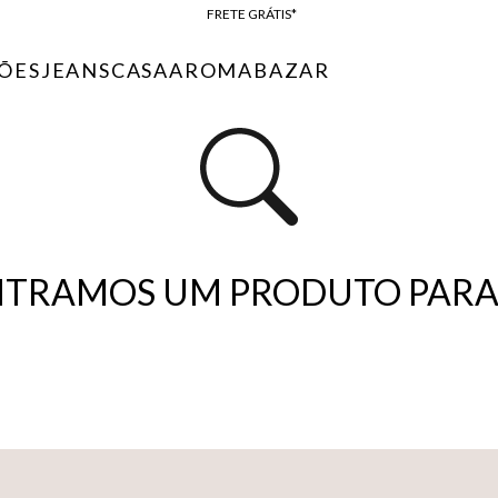
FRETE GRÁTIS*
BAIXE O APP
ÕES
JEANS
CASA
AROMA
BAZAR
10% OFF NA PRIMEIRA COMPRA*
TRAMOS UM PRODUTO PARA 