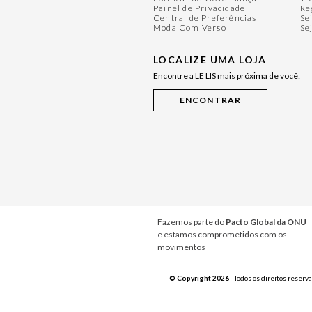
Painel de Privacidade
Re
Central de Preferências
Se
Moda Com Verso
Se
LOCALIZE UMA LOJA
Encontre a LE LIS mais próxima de você:
Fazemos parte do
Pacto Global da ONU
e estamos comprometidos com os
movimentos
© Copyright 2026
- Todos os direitos reserv