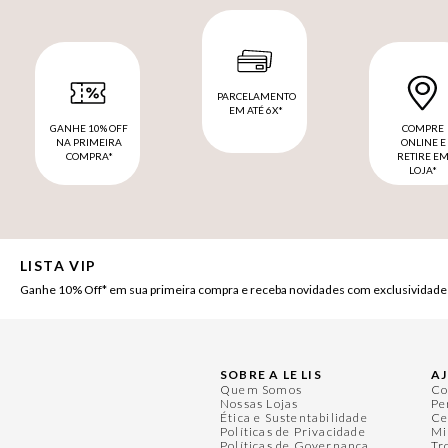
PARCELAMENTO
EM ATÉ 6X*
GANHE 10% OFF
COMPRE
NA PRIMEIRA
ONLINE E
COMPRA*
RETIRE E
LOJA*
LISTA VIP
Ganhe 10% Off* em sua primeira compra e receba novidades com exclusividade
SOBRE A LE LIS
A
Quem Somos
Co
Nossas Lojas
Pe
Ética e Sustentabilidade
Ce
Políticas de Privacidade
Mi
Políticas de Governança
Tr