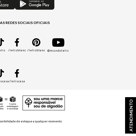
AS REDES SOCIAIS OFICIAIS
elis
/lelisblanc
/lelisblanc
@mundolelis
A
iscasa
/leliscasa
ATENDIMENTO
disponibilidade de estoque a qualquer momento.