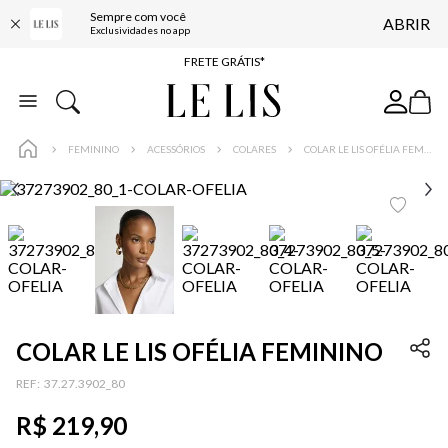
Sempre com você
ABRIR
ENTREGA EXPRESSA*
Exclusividades no app
FRETE GRÁTIS*
BAIXE O APP
10% OFF NA PRIMEIRA COMPRA*
FEMININO
ACESSÓRIOS
COLARES
COLAR LE LIS OFÉLIA FEMININO
COLAR LE LIS OFÉLIA FEMININO
:
37.27.3902_80
R$
219
,
90