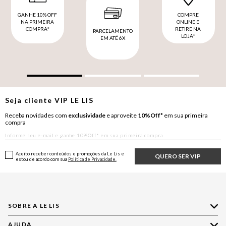
GANHE 10% OFF
COMPRE
NA PRIMEIRA
ONLINE E
COMPRA*
RETIRE NA
PARCELAMENTO
LOJA*
EM ATÉ 6X
Seja cliente
VIP
LE LIS
Receba novidades com
exclusividade
e aproveite
10%Off*
em sua primeira
compra
Aceito receber conteúdos e promoções da Le Lis e
QUERO SER VIP
estou de acordo com sua
Política de Privacidade.
SOBRE A LE LIS
AJUDA
Quem Somos