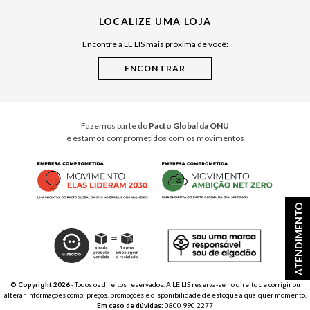
Julián Manfredi
LOCALIZE UMA LOJA
Raízes do Pará
Encontre a LE LIS mais próxima de você:
Cuidados Casa
Instruções de Jogos
Minha Loja Le Lis
Le Lis Casa PRO
Fazemos parte do
Pacto Global da ONU
e estamos comprometidos com os movimentos
ATENDIMENTO
© Copyright 2026
- Todos os direitos reservados. A LE LIS reserva-se no direito de corrigir ou
alterar informações como: preços, promoções e disponibilidade de estoque a qualquer momento.
Em caso de dúvidas:
0800 990 2277