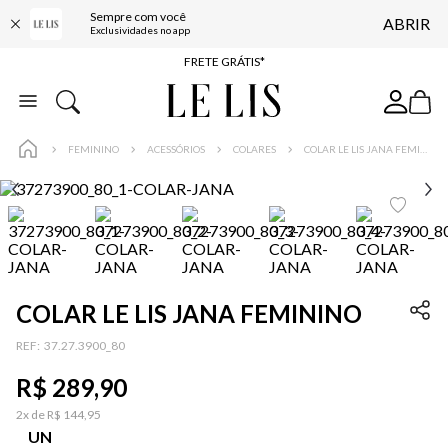
Sempre com você
ABRIR
ENTREGA EXPRESSA*
Exclusividades no app
FRETE GRÁTIS*
BAIXE O APP
10% OFF NA PRIMEIRA COMPRA*
FEMININO
ACESSÓRIOS
COLARES
COLAR LE LIS JANA FEMININO
COLAR LE LIS JANA FEMININO
:
37.27.3900_80
R$
289
,
90
2
x de
R$
144
,
95
UN