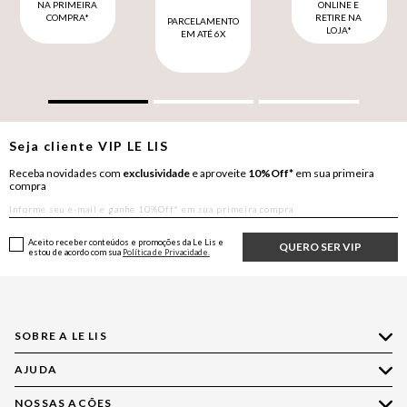
NA PRIMEIRA
ONLINE E
COMPRA*
RETIRE NA
PARCELAMENTO
LOJA*
EM ATÉ 6X
Seja cliente
VIP
LE LIS
Receba novidades com
exclusividade
e aproveite
10%Off*
em sua primeira
compra
Aceito receber conteúdos e promoções da Le Lis e
QUERO SER VIP
estou de acordo com sua
Política de Privacidade.
SOBRE A LE LIS
AJUDA
Quem Somos
Nossas Lojas
NOSSAS AÇÕES
Compre pelo WhatsApp