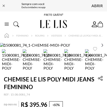
Sempre com você
ABRIR
ENTREGA EXPRESSA*
Exclusividades no app
FRETE GRÁTIS*
BAIXE O APP
10% OFF NA PRIMEIRA COMPRA*
FEMININO
ROUPAS
VESTIDOS
CHEMISE LE LIS POLY MIDI JEANS FEMININO
CHEMISE LE LIS POLY MIDI JEANS
FEMININO
:
15.08.0081_74
R$
395
,
96
-
60%
R$
989
,
90