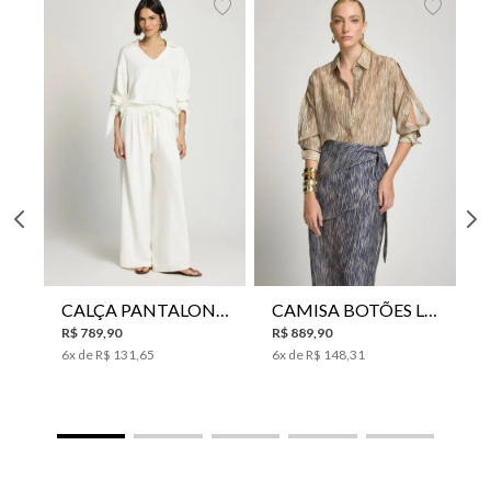
CALÇA PANTALONA LE LIS HORI FEMININA
CAMISA BOTÕES LE LIS YANNA FEMININA
R$
789
,
90
R$
889
,
90
6
x de
R$
131
,
65
6
x de
R$
148
,
31