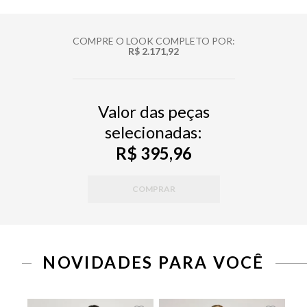
COMPRE O LOOK COMPLETO POR:
R$ 2.171,92
Valor das peças
selecionadas:
R$ 395,96
COMPRAR
PP
P
M
G
34
36
38
40
42
44
46
NOVIDADES PARA VOCÊ