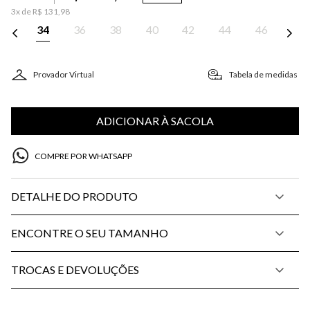
3
x de
R$
131
,
98
34
36
38
40
42
44
46
Provador Virtual
Tabela de medidas
ADICIONAR À SACOLA
COMPRE POR WHATSAPP
DETALHE DO PRODUTO
ENCONTRE O SEU TAMANHO
TROCAS E DEVOLUÇÕES