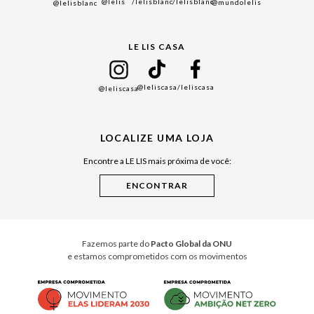
@lelis
/lelisblanc
/lelisblanc
@mundolelis
@lelisblanc
Black Friday
Gift Guide
LE LIS CASA
Mães
Namorados
@leliscasa
/leliscasa
@leliscasa
Japão
Julián Manfredi
LOCALIZE UMA LOJA
Raízes do Pará
Encontre a LE LIS mais próxima de você:
Cuidados Casa
Instruções de Jogos
Minha Loja Le Lis
Le Lis Casa PRO
Fazemos parte do
Pacto Global da ONU
e estamos comprometidos com os movimentos