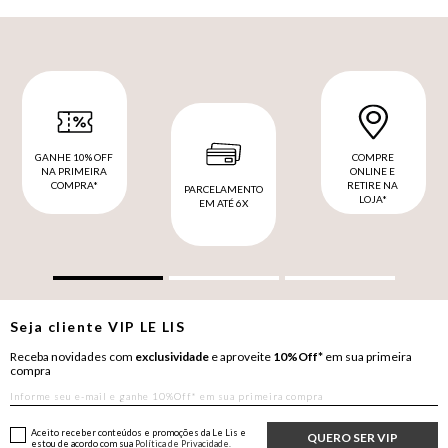
GANHE 10% OFF
COMPRE
NA PRIMEIRA
ONLINE E
COMPRA*
RETIRE NA
PARCELAMENTO
LOJA*
EM ATÉ 6X
Seja cliente
VIP
LE LIS
Receba novidades com
exclusividade
e aproveite
10%Off*
em sua primeira
compra
Aceito receber conteúdos e promoções da Le Lis e
QUERO SER VIP
estou de acordo com sua
Política de Privacidade.