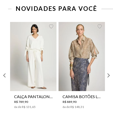
NOVIDADES PARA VOCÊ
CALÇA PANTALONA LE LIS HORI FEMININA
CAMISA BOTÕES LE LIS YANNA FEMININA
R$
789
,
90
R$
889
,
90
6
x de
R$
131
,
65
6
x de
R$
148
,
31