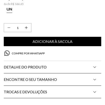
6
x de
R$
166
,
65
UN
ADICIONAR À SACOLA
COMPRE POR WHATSAPP
DETALHE DO PRODUTO
ENCONTRE O SEU TAMANHO
TROCAS E DEVOLUÇÕES
PP
P
M
G
34
36
38
40
42
44
46