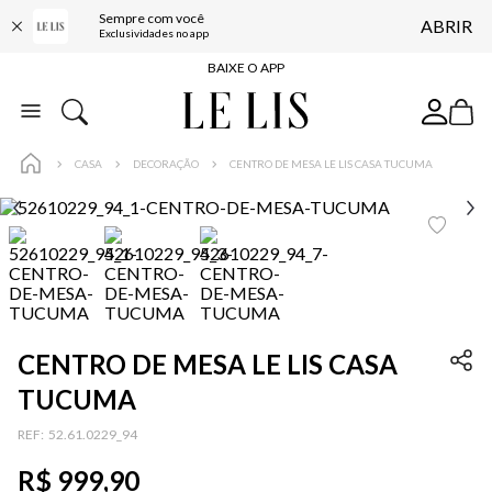
Sempre com você
ABRIR
FRETE GRÁTIS*
Exclusividades no app
BAIXE O APP
10% OFF NA PRIMEIRA COMPRA*
COMPRE ONLINE E RETIRE EM LOJA*
CASA
DECORAÇÃO
CENTRO DE MESA LE LIS CASA TUCUMA
ENTREGA EXPRESSA*
FRETE GRÁTIS*
BAIXE O APP
10% OFF NA PRIMEIRA COMPRA*
CENTRO DE MESA LE LIS CASA
TUCUMA
:
52.61.0229_94
R$
999
,
90