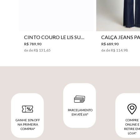
P
M
G
34
36
38
40
CINTO COURO LE LIS SUKI FEMININO
R$
789
,
90
R$
689
,
90
6
x de
R$
131
,
65
6
x de
R$
114
,
98
PARCELAMENTO
EM ATÉ 6X*
GANHE 10% OFF
COMPRE
NA PRIMEIRA
ONLINE E
COMPRA*
RETIRE E
LOJA*