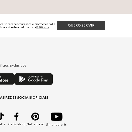
Aceito receber conteúdos e promoções da Le
QUERO SER VIP
Lis e estou de acordo com sua
Política de
Privacidade.
fícios exclusivos
AS REDES SOCIAIS OFICIAIS
elis
/lelisblanc
/lelisblanc
@mundolelis