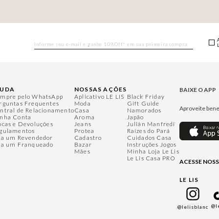
JUDA
NOSSAS AÇÕES
BAIXE O APP
mpre pelo WhatsApp
Aplicativo LE LIS
Black Friday
rguntas Frequentes
Moda
Gift Guide
Aproveite bene
ntral de Relacionamento
Casa
Namorados
nha Conta
Aroma
Japão
ocas e Devoluções
Jeans
Julián Manfredi
gulamentos
Protea
Raízes do Pará
ja um Revendedor
Cadastro
Cuidados Casa
ja um Franqueado
Bazar
Instruções Jogos
Mães
Minha Loja Le Lis
Le Lis Casa PRO
ACESSE NOSS
LE LIS
@l
@lelisblanc