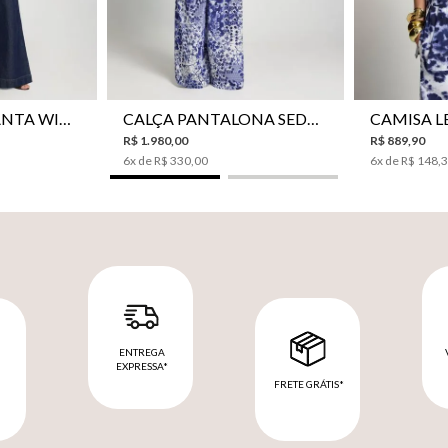
42
44
34
36
38
40
42
44
34
36
CALÇA JEANS PANTA WIDE LE LIS ISIS FEMININA
CALÇA PANTALONA SEDA LE LIS AKARI FEMININA
R$
1
.
980
,
00
R$
889
,
90
6
x de
R$
330
,
00
6
x de
R$
148
,
ENTREGA
EXPRESSA*
FRETE GRÁTIS*
M