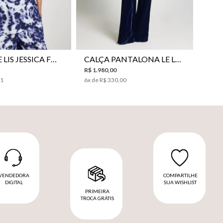
38
40
42
44
46
34
36
38
40
42
44
CAMISA LE LIS JESSICA FEMININA
CALÇA PANTALONA LE LIS SONIA FEMININA
R$
1
.
980
,
00
31
6
x de
R$
330
,
00
VENDEDORA
COMPARTILHE
DIGITAL
SUA WISHLIST
PRIMEIRA
TROCA GRÁTIS