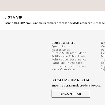
LISTA VIP
Ganhe 10% Off* em sua primeira compra e receba novidades com exclusividade
SOBRE A LE LIS
A
Quem Somos
Co
Nossas Lojas
Pe
Ética e Sustentabilidade
Ce
Políticas de Privacidade
Mi
Políticas de Governança
Tr
Painel de Privacidade
Re
Central de Preferências
Se
Moda Com Verso
Se
LOCALIZE UMA LOJA
Encontre a LE LIS mais próxima de você: