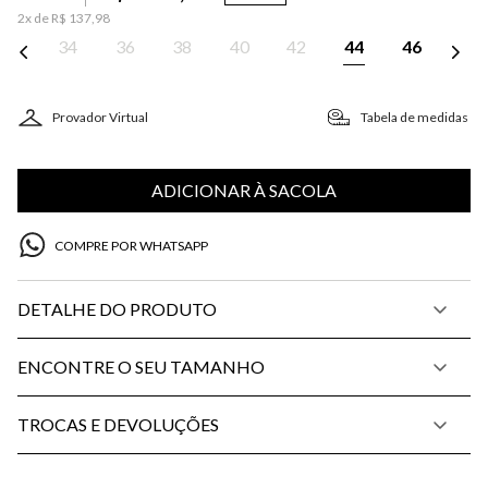
2
x de
R$
137
,
98
34
36
38
40
42
44
46
Provador Virtual
Tabela de medidas
ADICIONAR À SACOLA
COMPRE POR WHATSAPP
DETALHE DO PRODUTO
ENCONTRE O SEU TAMANHO
TROCAS E DEVOLUÇÕES