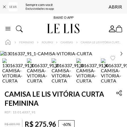
Sempre com você
ABRIR
FRETE GRÁTIS*
Exclusividades no app
BAIXE O APP
10% OFF NA PRIMEIRA COMPRA*
COMPRE ONLINE E RETIRE EM LOJA*
FEMININO
ROUPAS
CAMISAS
CAMISA LE LIS VITÓRIA CURTA FEMININA
ENTREGA EXPRESSA*
FRETE GRÁTIS*
BAIXE O APP
10% OFF NA PRIMEIRA COMPRA*
CAMISA LE LIS VITÓRIA CURTA
FEMININA
:
13.01.6337_91
R$
275
,
96
-
60%
R$
689
,
90