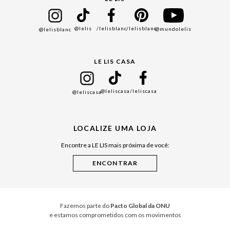
Bazar
@lelis
/lelisblanc
/lelisblanc
@mundolelis
@lelisblanc
Black Friday
Gift Guide
LE LIS CASA
Mães
Namorados
@leliscasa
/leliscasa
@leliscasa
Japão
Julián Manfredi
LOCALIZE UMA LOJA
Raízes do Pará
Encontre a LE LIS mais próxima de você:
Cuidados Casa
Instruções de Jogos
Minha Loja Le Lis
Le Lis Casa PRO
Fazemos parte do
Pacto Global da ONU
e estamos comprometidos com os movimentos