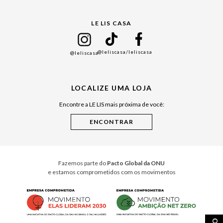
Gift Guide
LE LIS CASA
Mães
Namorados
@leliscasa
/leliscasa
@leliscasa
Japão
Julián Manfredi
LOCALIZE UMA LOJA
Raízes do Pará
Encontre a LE LIS mais próxima de você:
Cuidados Casa
Instruções de Jogos
Minha Loja Le Lis
Le Lis Casa PRO
Fazemos parte do
Pacto Global da ONU
e estamos comprometidos com os movimentos