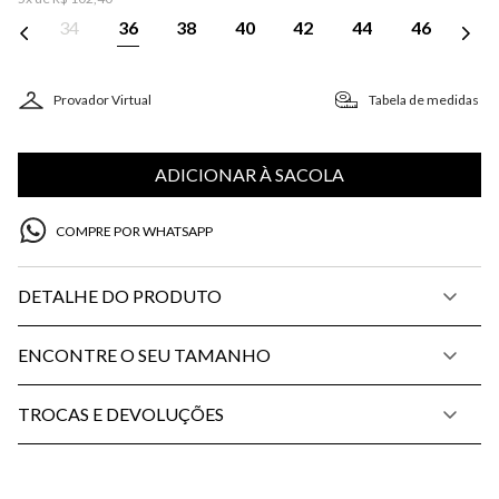
34
36
38
40
42
44
46
Provador Virtual
Tabela de medidas
ADICIONAR À SACOLA
COMPRE POR WHATSAPP
DETALHE DO PRODUTO
ENCONTRE O SEU TAMANHO
TROCAS E DEVOLUÇÕES