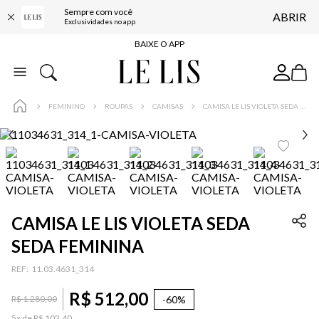
Sempre com você
ABRIR
FRETE GRÁTIS*
Exclusividades no app
BAIXE O APP
10% OFF NA PRIMEIRA COMPRA*
COMPRE ONLINE E RETIRE EM LOJA*
FEMININO
ROUPAS
CAMISAS
CAMISA LE LIS VIOLETA SEDA SEDA FEMININA
ENTREGA EXPRESSA*
FRETE GRÁTIS*
BAIXE O APP
10% OFF NA PRIMEIRA COMPRA*
CAMISA LE LIS VIOLETA SEDA
SEDA FEMININA
:
11.03.4631_314
R$
512
,
00
-
60%
R$
1
.
280
,
00
5
x de
R$
102
,
40