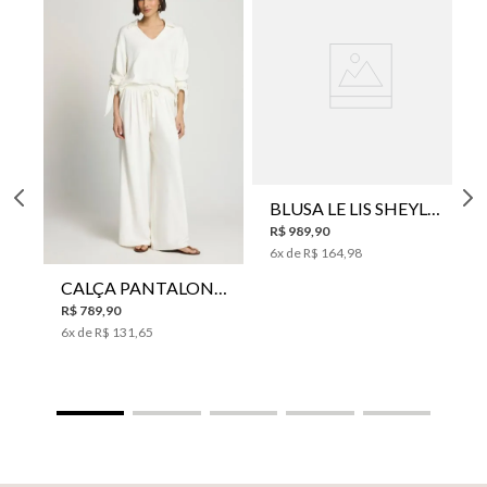
BLUSA LE LIS SHEYLA FEMININA
R$
989
,
90
6
x de
R$
164
,
98
CALÇA PANTALONA LE LIS HORI FEMININA
R$
789
,
90
6
x de
R$
131
,
65