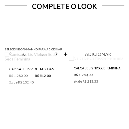
COMPLETE O LOOK
SELECIONE O TAMANHO PARA ADICIONAR
ADICIONAR
36
38
40
42
44
CALÇA LE LIS NICOLE FEMININA
CAMISA LE LIS VIOLETA SEDA SEDA FEMININA
R$ 1.280,00
R$ 1.280,00
R$ 512,00
6
x de
R$ 213,33
5
x de
R$ 102,40