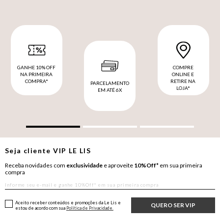
GANHE 10% OFF
COMPRE
NA PRIMEIRA
ONLINE E
COMPRA*
RETIRE NA
PARCELAMENTO
LOJA*
EM ATÉ 6X
Seja cliente
VIP
LE LIS
Receba novidades com
exclusividade
e aproveite
10%Off*
em sua primeira
compra
Aceito receber conteúdos e promoções da Le Lis e
QUERO SER VIP
estou de acordo com sua
Política de Privacidade.