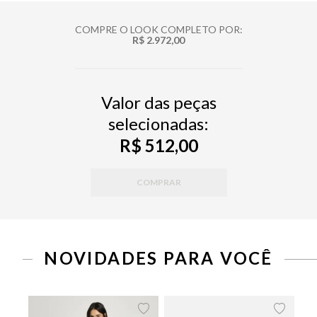
COMPRE O LOOK COMPLETO POR:
R$ 2.972,00
Valor das peças
selecionadas:
R$ 512,00
COMPRAR
PP
P
M
G
34
36
38
40
42
44
NOVIDADES PARA VOCÊ