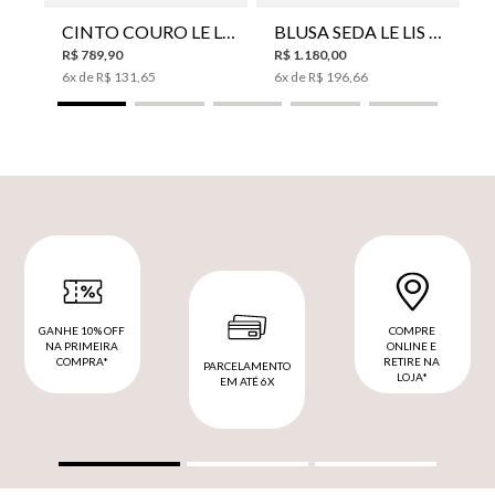
CINTO COURO LE LIS SUKI FEMININO
BLUSA SEDA LE LIS EMI FEMININA
R$
789
,
90
R$
1
.
180
,
00
6
x de
R$
131
,
65
6
x de
R$
196
,
66
GANHE 10% OFF
COMPRE
NA PRIMEIRA
ONLINE E
COMPRA*
RETIRE NA
PARCELAMENTO
LOJA*
EM ATÉ 6X