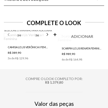
COMPLETE O LOOK
SELECIONE O TAMANHO PARA ADICIONAR
34
36
38
40
42
ADICIONAR
CAMISA LE LIS VERÔNICA I FEMININA
SCARPIN LE LIS RENATA FEMININO
R$ 389,90
R$ 989,90
3
x de
R$ 129,96
6
x de
R$ 164,98
COMPRE O LOOK COMPLETO POR:
R$ 1.379,80
Valor das peças