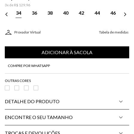
3
x de
R$
129
,
96
34
36
38
40
42
44
46
Provador Virtual
Tabela de medidas
ADICIONAR À SACOLA
COMPRE POR WHATSAPP
DETALHE DO PRODUTO
ENCONTRE O SEU TAMANHO
TROCAS E DEVOLUÇÕES