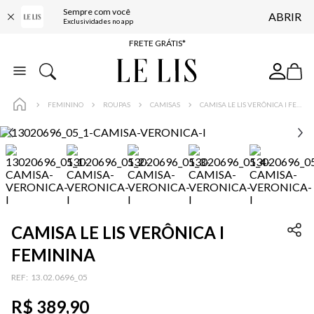
Sempre com você
ABRIR
ENTREGA EXPRESSA*
Exclusividades no app
FRETE GRÁTIS*
BAIXE O APP
10% OFF NA PRIMEIRA COMPRA*
FEMININO
ROUPAS
CAMISAS
CAMISA LE LIS VERÔNICA I FEMININA
CAMISA LE LIS VERÔNICA I
FEMININA
:
13.02.0696_05
R$
389
,
90