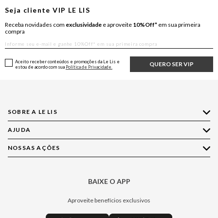
Seja cliente
VIP
LE LIS
Receba novidades com
exclusividade
e aproveite
10%Off*
em sua primeira
compra
Aceito receber conteúdos e promoções da Le Lis e
QUERO SER VIP
estou de acordo com sua
Política de Privacidade.
SOBRE A LE LIS
AJUDA
Quem Somos
Nossas Lojas
NOSSAS AÇÕES
Compre pelo WhatsApp
Ética e Sustentabilidade
Perguntas Frequentes
Aplicativo LE LIS
Política de Privacidade
Central de Relacionamento
BAIXE O APP
Moda
Política de Governança
Minha Conta
Casa
Aproveite benefícios exclusivos
Painel de Privacidade
Trocas e Devoluções
Aroma