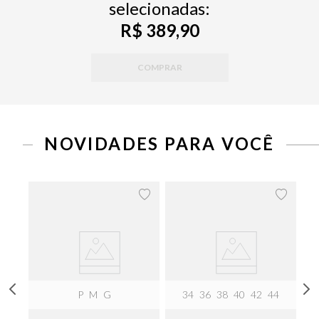
selecionadas:
R$ 389,90
COMPRAR
NOVIDADES PARA VOCÊ
P
M
G
34
36
38
40
42
44