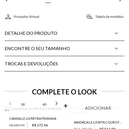
Provador Virtual
Tabela de medidas
DETALHE DO PRODUTO
ENCONTRE O SEU TAMANHO
TROCAS E DEVOLUÇÕES
COMPLETE O LOOK
SELECIONE O TAMANHO PARA ADICIONAR
38
40
42
46
ADICIONAR
CAMISA LE LIS PIETRA FEMININA
SANDÁLIA LE LIS RITA COURO FEMININA
R$ 689,90
R$ 275,96
R$ 1.280,00
R$ 512,00