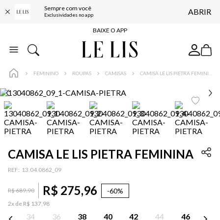
Sempre com você
ABRIR
FRETE GRÁTIS*
Exclusividades no app
BAIXE O APP
10% OFF NA PRIMEIRA COMPRA*
COMPRE ONLINE E RETIRE EM LOJA*
FEMININO
ROUPAS
CAMISAS
CAMISA LE LIS PIETRA FEMININA
ENTREGA EXPRESSA*
FRETE GRÁTIS*
BAIXE O APP
10% OFF NA PRIMEIRA COMPRA*
CAMISA LE LIS PIETRA FEMININA
:
13.04.0862_09
R$
275
,
96
-
60%
R$
689
,
90
2
x de
R$
137
,
98
34
36
38
40
42
44
46