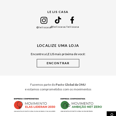
Gift Guide
LE LIS CASA
Mães
Namorados
@leliscasa
/leliscasa
@leliscasa
Japão
Julián Manfredi
LOCALIZE UMA LOJA
Raízes do Pará
Encontre a LE LIS mais próxima de você:
Cuidados Casa
Instruções de Jogos
Minha Loja Le Lis
Le Lis Casa PRO
Fazemos parte do
Pacto Global da ONU
e estamos comprometidos com os movimentos