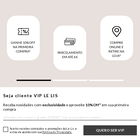
GANHE 10% OFF
COMPRE
NA PRIMEIRA
ONLINE E
COMPRA*
RETIRE NA
PARCELAMENTO
LOJA*
EM ATÉ 6X
Seja cliente
VIP
LE LIS
Receba novidades com
exclusividade
e aproveite
10%Off*
em sua primeira
compra
Aceito receber conteúdos e promoções da Le Lis e
QUERO SER VIP
estou de acordo com sua
Política de Privacidade.