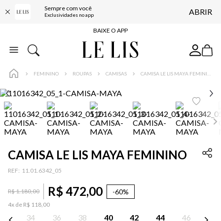
Sempre com você
ABRIR
FRETE GRÁTIS*
Exclusividades no app
BAIXE O APP
10% OFF NA PRIMEIRA COMPRA*
COMPRE ONLINE E RETIRE EM LOJA*
FEMININO
ROUPAS
CAMISAS
CAMISA LE LIS MAYA FEMININO
ENTREGA EXPRESSA*
FRETE GRÁTIS*
BAIXE O APP
10% OFF NA PRIMEIRA COMPRA*
CAMISA LE LIS MAYA FEMININO
:
11.01.6342_05
R$
472
,
00
-
60%
R$
1
.
180
,
00
4
x de
R$
118
,
00
34
36
38
40
42
44
46