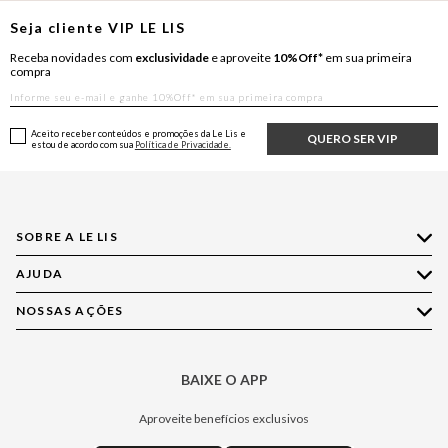
Seja cliente
VIP
LE LIS
Receba novidades com
exclusividade
e aproveite
10%Off*
em sua primeira
compra
Aceito receber conteúdos e promoções da Le Lis e
QUERO SER VIP
estou de acordo com sua
Política de Privacidade.
SOBRE A LE LIS
AJUDA
Quem Somos
Nossas Lojas
NOSSAS AÇÕES
Compre pelo WhatsApp
Ética e Sustentabilidade
Perguntas Frequentes
Aplicativo LE LIS
Política de Privacidade
Central de Relacionamento
BAIXE O APP
Moda
Política de Governança
Minha Conta
Casa
Aproveite benefícios exclusivos
Painel de Privacidade
Trocas e Devoluções
Aroma