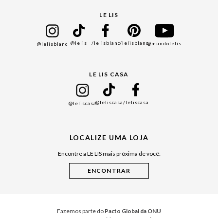
Seja um Franqueado
Cadastro
LE LIS
Bazar
@lelis
/lelisblanc
/lelisblanc
@mundolelis
@lelisblanc
Black Friday
Gift Guide
LE LIS CASA
Mães
Namorados
@leliscasa
/leliscasa
@leliscasa
Japão
Julián Manfredi
LOCALIZE UMA LOJA
Raízes do Pará
Encontre a LE LIS mais próxima de você:
Cuidados Casa
Instruções de Jogos
Minha Loja Le Lis
Le Lis Casa PRO
Fazemos parte do
Pacto Global da ONU