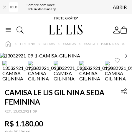
Sempre com você
ABRIR
ENTREGA EXPRESSA*
Exclusividades no app
FRETE GRÁTIS*
BAIXE O APP
10% OFF NA PRIMEIRA COMPRA*
FEMININO
ROUPAS
CAMISAS
CAMISA LE LIS GIL NINA SEDA FEMININA
CAMISA LE LIS GIL NINA SEDA
FEMININA
:
13.03.2921_09
R$
1
.
180
,
00
6
x de
R$
196
,
66