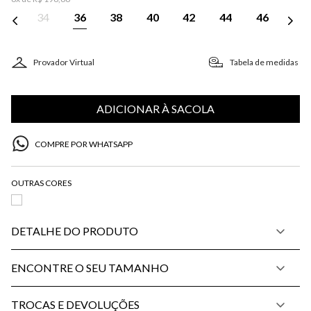
34
36
38
40
42
44
46
Provador Virtual
Tabela de medidas
ADICIONAR À SACOLA
COMPRE POR WHATSAPP
DETALHE DO PRODUTO
ENCONTRE O SEU TAMANHO
TROCAS E DEVOLUÇÕES