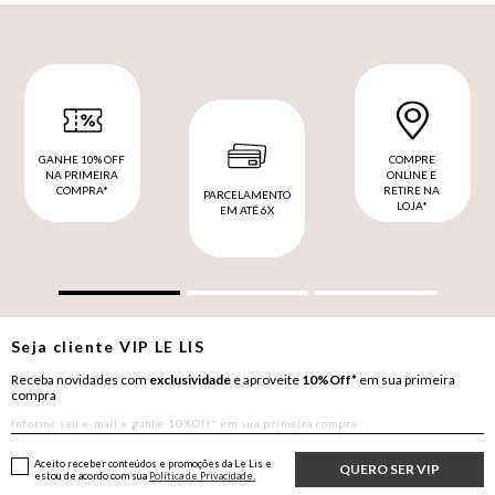
GANHE 10% OFF
COMPRE
NA PRIMEIRA
ONLINE E
COMPRA*
RETIRE NA
PARCELAMENTO
LOJA*
EM ATÉ 6X
Seja cliente
VIP
LE LIS
Receba novidades com
exclusividade
e aproveite
10%Off*
em sua primeira
compra
Aceito receber conteúdos e promoções da Le Lis e
QUERO SER VIP
estou de acordo com sua
Política de Privacidade.