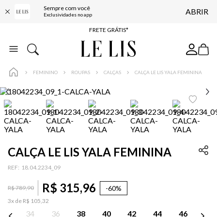
Sempre com você
ABRIR
ENTREGA EXPRESSA*
Exclusividades no app
FRETE GRÁTIS*
BAIXE O APP
10% OFF NA PRIMEIRA COMPRA*
FEMININO
ROUPAS
CALÇAS
CALÇA LE LIS YALA FEMININA
CALÇA LE LIS YALA FEMININA
:
18.04.2234_09
R$
315
,
96
-
60%
R$
789
,
90
3
x de
R$
105
,
32
34
36
38
40
42
44
46