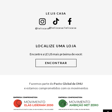
Gift Guide
LE LIS CASA
Mães
Namorados
@leliscasa
/leliscasa
@leliscasa
Japão
Julián Manfredi
LOCALIZE UMA LOJA
Raízes do Pará
Encontre a LE LIS mais próxima de você:
Cuidados Casa
Instruções de Jogos
Minha Loja Le Lis
Le Lis Casa PRO
Fazemos parte do
Pacto Global da ONU
e estamos comprometidos com os movimentos