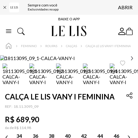
Sempre com você
ABRIR
FRETE GRÁTIS*
Exclusividades no app
BAIXE O APP
10% OFF NA PRIMEIRA COMPRA*
COMPRE ONLINE E RETIRE EM LOJA*
FEMININO
ROUPAS
CALÇAS
CALÇA LE LIS VANY I FEMININA
ENTREGA EXPRESSA*
FRETE GRÁTIS*
BAIXE O APP
10% OFF NA PRIMEIRA COMPRA*
CALÇA LE LIS VANY I FEMININA
:
18.11.3095_09
R$
689
,
90
6
x de
R$
114
,
98
34
36
38
40
42
44
46