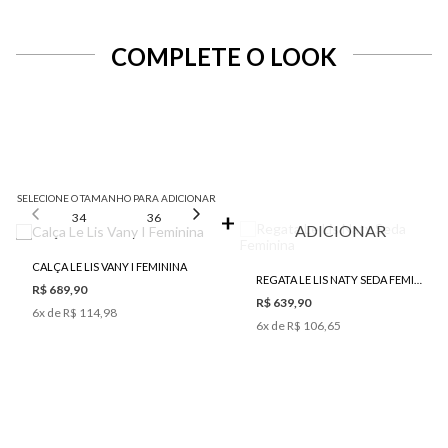
COMPLETE O LOOK
SELECIONE O TAMANHO PARA ADICIONAR
34
36
38
40
42
ADICIONAR
CALÇA LE LIS VANY I FEMININA
REGATA LE LIS NATY SEDA FEMININA
R$ 689,90
R$ 639,90
6
x de
R$ 114,98
6
x de
R$ 106,65