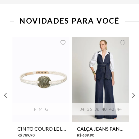
NOVIDADES PARA VOCÊ
P
M
G
34
36
38
40
42
44
CINTO COURO LE LIS SUKI FEMININO
CALÇA JEANS PANTA WIDE LE LIS ISIS FEMININA
R$
789
,
90
R$
689
,
90