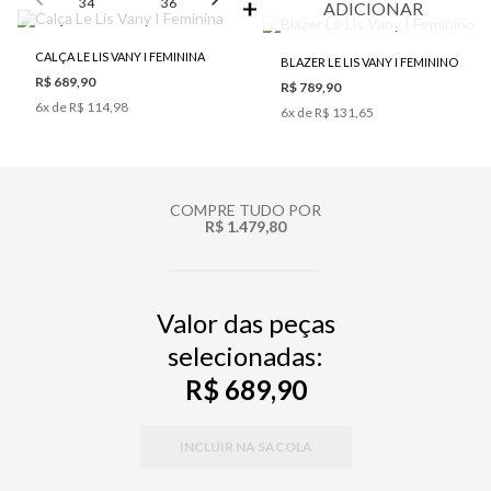
34
36
38
40
42
ADICIONAR
CALÇA LE LIS VANY I FEMININA
BLAZER LE LIS VANY I FEMININO
R$ 689,90
R$ 789,90
6
x de
R$ 114,98
6
x de
R$ 131,65
COMPRE TUDO POR
R$ 1.479,80
Valor das peças
selecionadas:
R$ 689,90
INCLUIR NA SACOLA