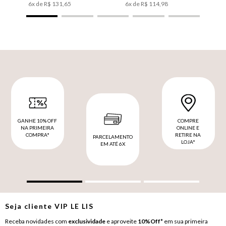
6
x de
R$
131
,
65
6
x de
R$
114
,
98
GANHE 10% OFF
COMPRE
NA PRIMEIRA
ONLINE E
COMPRA*
RETIRE NA
PARCELAMENTO
LOJA*
EM ATÉ 6X
Seja cliente
VIP
LE LIS
Receba novidades com
exclusividade
e aproveite
10%Off*
em sua primeira