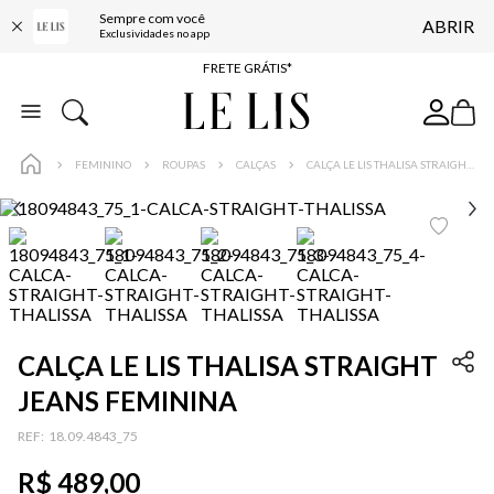
Sempre com você
ABRIR
ENTREGA EXPRESSA*
Exclusividades no app
FRETE GRÁTIS*
BAIXE O APP
10% OFF NA PRIMEIRA COMPRA*
FEMININO
ROUPAS
CALÇAS
CALÇA LE LIS THALISA STRAIGHT JEANS FEMININA
CALÇA LE LIS THALISA STRAIGHT
JEANS FEMININA
:
18.09.4843_75
R$
489
,
00