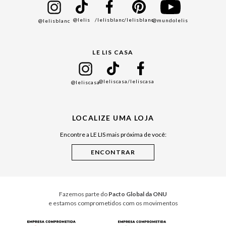
Bazar
@lelis
/lelisblanc
/lelisblanc
@mundolelis
@lelisblanc
Black Friday
Gift Guide
LE LIS CASA
Mães
Namorados
@leliscasa
/leliscasa
@leliscasa
Japão
Julián Manfredi
LOCALIZE UMA LOJA
Raízes do Pará
Encontre a LE LIS mais próxima de você:
Cuidados Casa
Instruções de Jogos
Minha Loja Le Lis
Le Lis Casa PRO
Fazemos parte do
Pacto Global da ONU
e estamos comprometidos com os movimentos