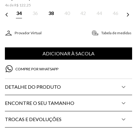
4
x de
R$
122
,
25
34
36
38
40
42
44
46
Provador Virtual
Tabela de medidas
ADICIONAR À SACOLA
COMPRE POR WHATSAPP
DETALHE DO PRODUTO
ENCONTRE O SEU TAMANHO
TROCAS E DEVOLUÇÕES