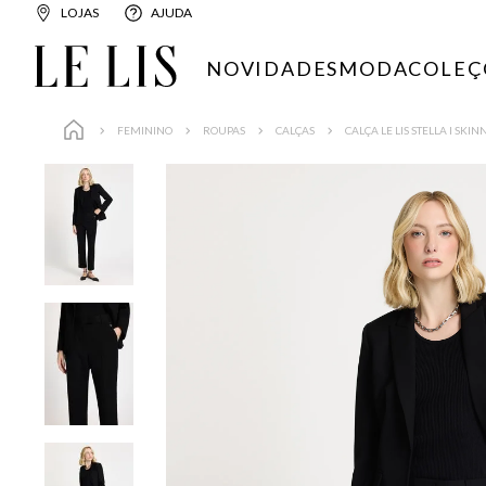
LOJAS
AJUDA
NOVIDADES
MODA
COLEÇ
FEMININO
ROUPAS
CALÇAS
CALÇA LE LIS STELLA I SKI