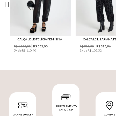
CALÇA LE LIS FELÍCIA FEMININA
CALÇA LE LIS ARIANA 
R$ 1.380,00
R$ 552,00
R$ 789,90
R$ 315,96
5
x de
R$ 110,40
3
x de
R$ 105,32
PARCELAMENTO
EM ATÉ 6X*
GANHE 10% OFF
COMPRE