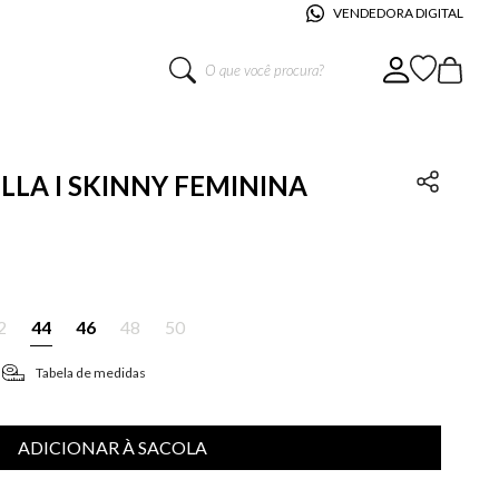
VENDEDORA DIGITAL
O que você procura?
ELLA I SKINNY FEMININA
2
44
46
48
50
Tabela de medidas
ADICIONAR À SACOLA