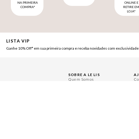
NA PRIMEIRA
ONLINE E
COMPRA*
RETIRE E
LOJA*
LISTA VIP
Ganhe 10% Off* em sua primeira compra e receba novidades com exclusividade
SOBRE A LE LIS
A
Quem Somos
Co
Nossas Lojas
Pe
Ética e Sustentabilidade
Ce
Políticas de Privacidade
Mi
Políticas de Governança
Tr
Painel de Privacidade
Re
Central de Preferências
Se
Moda Com Verso
Se
LOCALIZE UMA LOJA
Encontre a LE LIS mais próxima de você: