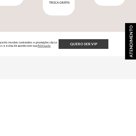
TROCA GRÁTIS
ATENDIMENTO
Aceito receber conteúdos e promoções da Le
QUERO SER VIP
Lis e estou de acordo com sua
Política de
Privacidade.
fícios exclusivos
AS REDES SOCIAIS OFICIAIS