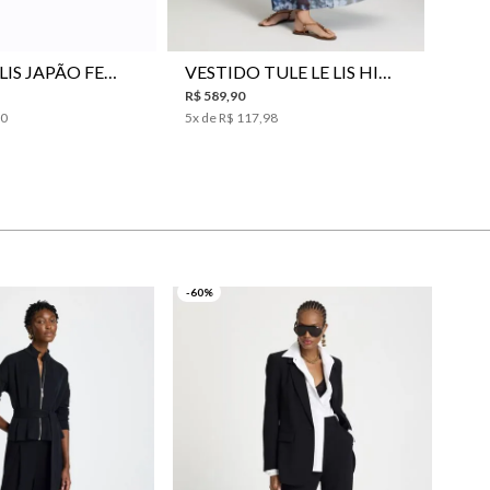
LENÇO LE LIS JAPÃO FEMININO
VESTIDO TULE LE LIS HIRA FEMININO
R$
589
,
90
00
5
x de
R$
117
,
98
-60%
R$ 
6
x 