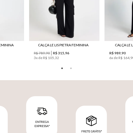
FEMININA
CALÇA LE LIS PIETRA FEMININA
CALÇA LE L
R$ 789,90
R$ 315,96
R$ 989,90
3
x de
R$ 105,32
6
x de
R$ 164,9
ENTREGA
EXPRESSA*
FRETE GRÁTIS*