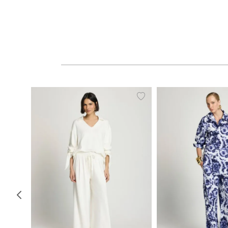
PP
P
M
G
PP
P
M