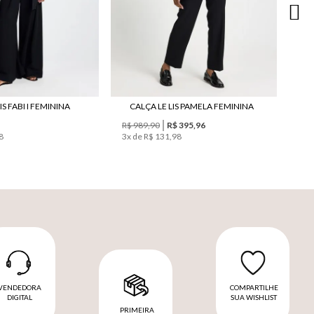
IS FABI I FEMININA
CALÇA LE LIS PAMELA FEMININA
R$ 989,90
R$ 395,96
8
3
x de
R$ 131,98
VENDEDORA
COMPARTILHE
DIGITAL
SUA WISHLIST
PRIMEIRA