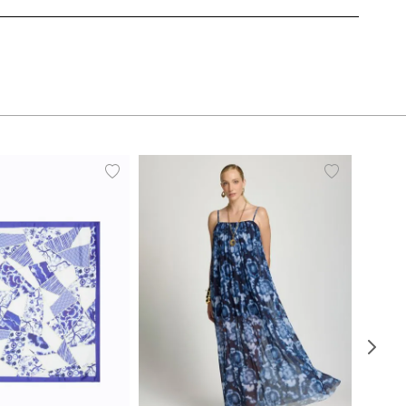
UN
PP
P
M
G