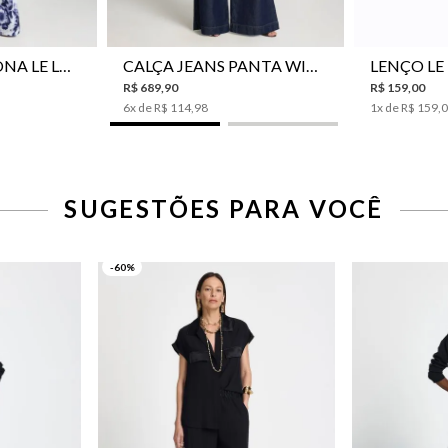
CALÇA PANTALONA LE LIS JESSICA FEMININA
CALÇA JEANS PANTA WIDE LE LIS ISIS FEMININA
R$
689
,
90
R$
159
,
00
6
x de
R$
114
,
98
1
x de
R$
159
,
SUGESTÕES PARA VOCÊ
-60%