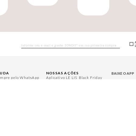
M
JUDA
NOSSAS AÇÕES
BAIXE O APP
mpre pelo WhatsApp
Aplicativo LE LIS
Black Friday
rguntas Frequentes
Moda
Gift Guide
Aproveite bene
ntral de Relacionamento
Casa
Namorados
nha Conta
Aroma
Japão
ocas e Devoluções
Jeans
Julián Manfredi
gulamentos
Protea
Raízes do Pará
ja um Revendedor
Cadastro
Cuidados Casa
ja um Franqueado
Bazar
Instruções Jogos
Mães
Minha Loja Le Lis
Le Lis Casa PRO
ACESSE NOSS
LE LIS