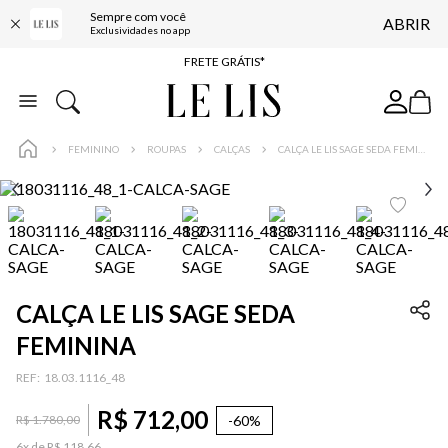
Sempre com você
ABRIR
ENTREGA EXPRESSA*
Exclusividades no app
FRETE GRÁTIS*
BAIXE O APP
10% OFF NA PRIMEIRA COMPRA*
FEMININO
ROUPAS
CALÇAS
CALÇA LE LIS SAGE SEDA FEMININA
CALÇA LE LIS SAGE SEDA
FEMININA
:
18.03.1116_48
R$
712
,
00
-
60%
R$
1
.
780
,
00
6
x de
R$
118
,
66