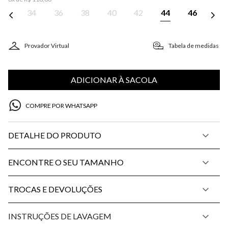
34
36
38
40
42
44
46
Provador Virtual
Tabela de medidas
ADICIONAR À SACOLA
COMPRE POR WHATSAPP
DETALHE DO PRODUTO
ENCONTRE O SEU TAMANHO
TROCAS E DEVOLUÇÕES
INSTRUÇÕES DE LAVAGEM