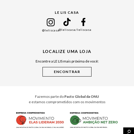
Gift Guide
LE LIS CASA
Mães
Namorados
@leliscasa
/leliscasa
@leliscasa
Japão
Julián Manfredi
LOCALIZE UMA LOJA
Raízes do Pará
Encontre a LE LIS mais próxima de você:
Cuidados Casa
Instruções de Jogos
Minha Loja Le Lis
Le Lis Casa PRO
Fazemos parte do
Pacto Global da ONU
e estamos comprometidos com os movimentos