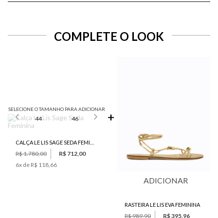
COMPLETE O LOOK
SELECIONE O TAMANHO PARA ADICIONAR
44
46
CALÇA LE LIS SAGE SEDA FEMININA
R$ 1.780,00
R$ 712,00
6
x de
R$ 118,66
ADICIONAR
RASTEIRA LE LIS EVA FEMININA
R$ 989,90
R$ 395,96