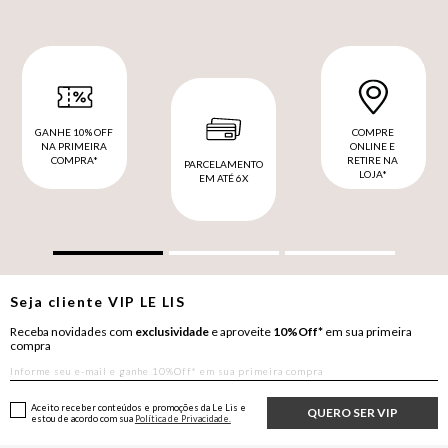
GANHE 10% OFF
COMPRE
NA PRIMEIRA
ONLINE E
COMPRA*
RETIRE NA
PARCELAMENTO
LOJA*
EM ATÉ 6X
Seja cliente
VIP
LE LIS
Receba novidades com
exclusividade
e aproveite
10%Off*
em sua primeira
compra
Aceito receber conteúdos e promoções da Le Lis e
QUERO SER VIP
estou de acordo com sua
Política de Privacidade.