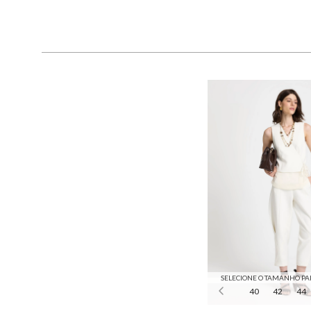
SELECIONE O TAMANHO PA
40
42
44