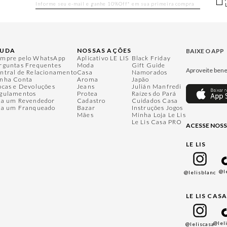
JUDA
NOSSAS AÇÕES
BAIXE O APP
mpre pelo WhatsApp
Aplicativo LE LIS
Black Friday
rguntas Frequentes
Moda
Gift Guide
Aproveite bene
ntral de Relacionamento
Casa
Namorados
nha Conta
Aroma
Japão
ocas e Devoluções
Jeans
Julián Manfredi
gulamentos
Protea
Raízes do Pará
ja um Revendedor
Cadastro
Cuidados Casa
ja um Franqueado
Bazar
Instruções Jogos
Mães
Minha Loja Le Lis
Le Lis Casa PRO
ACESSE NOSS
LE LIS
@l
@lelisblanc
LE LIS CAS
@lel
@leliscasa