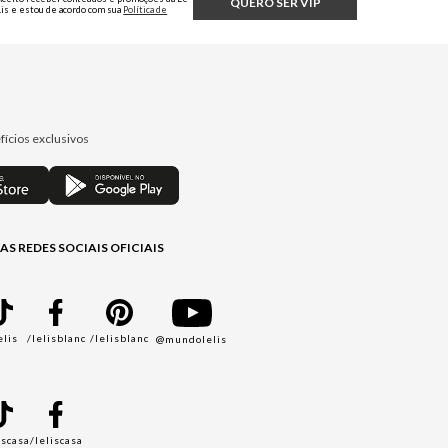
QUERO SER VIP
Lis e estou de acordo com sua
Política de
Privacidade.
fícios exclusivos
AS REDES SOCIAIS OFICIAIS
elis
/lelisblanc
/lelisblanc
@mundolelis
A
iscasa
/leliscasa