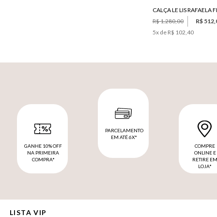
CALÇA LE LIS RAFAELA 
R$ 1.280,00
R$ 512,
5
x de
R$ 102,40
PARCELAMENTO
EM ATÉ 6X*
GANHE 10% OFF
COMPRE
NA PRIMEIRA
ONLINE E
COMPRA*
RETIRE E
LOJA*
LISTA VIP