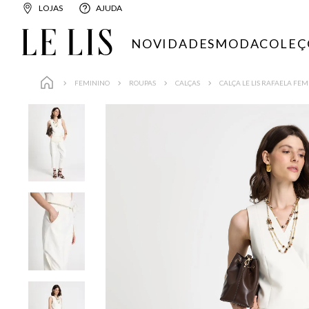
LOJAS
AJUDA
NOVIDADES
MODA
COLEÇ
FEMININO
ROUPAS
CALÇAS
CALÇA LE LIS RAFAELA FE