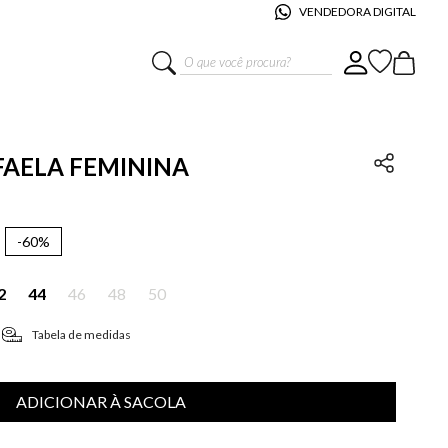
VENDEDORA DIGITAL
O que você procura?
AFAELA FEMININA
-
60%
2
44
46
48
50
Tabela de medidas
ADICIONAR À SACOLA