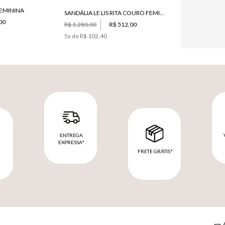
FEMININA
SANDÁLIA LE LIS RITA COURO FEMININA
00
R$ 1.280,00
R$ 512,00
5
x de
R$ 102,40
ENTREGA
EXPRESSA*
FRETE GRÁTIS*
M