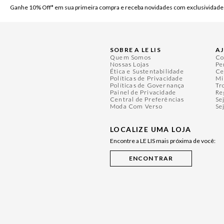
Ganhe 10% Off* em sua primeira compra e receba novidades com exclusividade
SOBRE A LE LIS
A
Quem Somos
Co
Nossas Lojas
Pe
Ética e Sustentabilidade
Ce
Políticas de Privacidade
Mi
Políticas de Governança
Tr
Painel de Privacidade
Re
Central de Preferências
Se
Moda Com Verso
Se
LOCALIZE UMA LOJA
Encontre a LE LIS mais próxima de você: