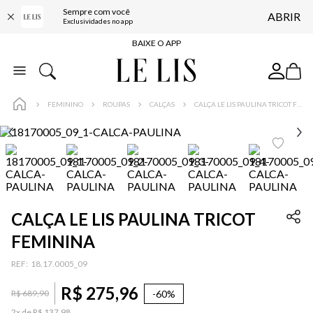
Sempre com você
ABRIR
FRETE GRÁTIS*
Exclusividades no app
BAIXE O APP
10% OFF NA PRIMEIRA COMPRA*
COMPRE ONLINE E RETIRE EM LOJA*
FEMININO
ROUPAS
CALÇAS
CALÇA LE LIS PAULINA TRICOT FEMININA
ENTREGA EXPRESSA*
FRETE GRÁTIS*
BAIXE O APP
10% OFF NA PRIMEIRA COMPRA*
CALÇA LE LIS PAULINA TRICOT
FEMININA
:
18.17.0005_09
R$
275
,
96
-
60%
R$
689
,
90
2
x de
R$
137
,
98