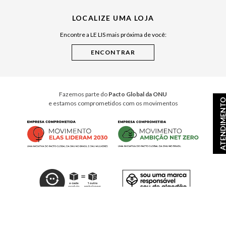
Julián Manfredi
LOCALIZE UMA LOJA
Raízes do Pará
Encontre a LE LIS mais próxima de você:
Cuidados Casa
Instruções de Jogos
Minha Loja Le Lis
Le Lis Casa PRO
Fazemos parte do
Pacto Global da ONU
ATENDIMEN
e estamos comprometidos com os movimentos
© Copyright 2026
- Todos os direitos reservados. A LE LIS reserva-se no direito de corrigir ou
alterar informações como: preços, promoções e disponibilidade de estoque a qualquer momento.
Em caso de dúvidas:
0800 990 2277