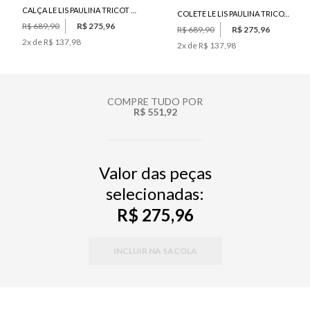
CALÇA LE LIS PAULINA TRICOT FEMININA
COLETE LE LIS PAULINA TRICOT FEMININO
R$ 689,90
R$ 275,96
R$ 689,90
R$ 275,96
2
x de
R$ 137,98
2
x de
R$ 137,98
COMPRE TUDO POR
R$ 551,92
Valor das peças
selecionadas:
R$ 275,96
INCLUIR NA SACOLA
PP
P
M
G
34
36
38
40
42
44
46