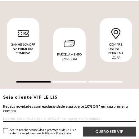
GANHE 10% OFF
COMPRE
NA PRIMEIRA
ONLINE E
COMPRA*
RETIRE NA
PARCELAMENTO
LOJA*
EM ATÉ 6X
Seja cliente
VIP
LE LIS
Receba novidades com
exclusividade
e aproveite
10%Off*
em sua primeira
compra
Aceito receber conteúdos e promoções da Le Lis e
QUERO SER VIP
estou de acordo com sua
Política de Privacidade.