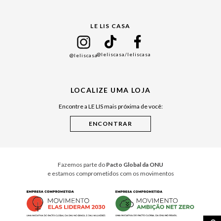
Gift Guide
LE LIS CASA
Mães
Namorados
@leliscasa
/leliscasa
@leliscasa
Japão
Julián Manfredi
LOCALIZE UMA LOJA
Raízes do Pará
Encontre a LE LIS mais próxima de você:
Cuidados Casa
Instruções de Jogos
Minha Loja Le Lis
Le Lis Casa PRO
Fazemos parte do
Pacto Global da ONU
e estamos comprometidos com os movimentos