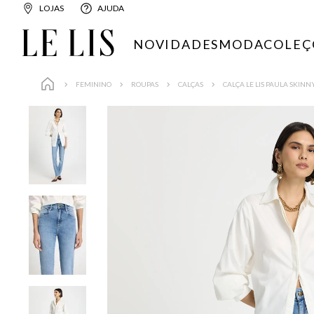
LOJAS
AJUDA
NOVIDADES
MODA
COLEÇ
FEMININO
ROUPAS
CALÇAS
CALÇA LE LIS PAULA SKIN