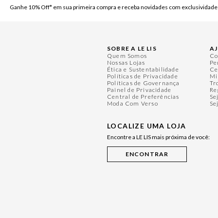
Ganhe 10% Off* em sua primeira compra e receba novidades com exclusividade
SOBRE A LE LIS
A
Quem Somos
Co
Nossas Lojas
Pe
Ética e Sustentabilidade
Ce
Políticas de Privacidade
Mi
Políticas de Governança
Tr
Painel de Privacidade
Re
Central de Preferências
Se
Moda Com Verso
Se
LOCALIZE UMA LOJA
Encontre a LE LIS mais próxima de você: