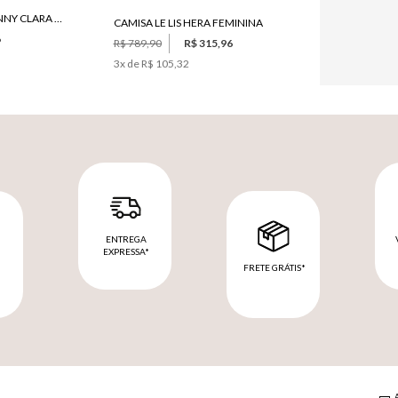
CALÇA LE LIS PAULA SKINNY CLARA JEANS FEMININA
CAMISA LE LIS HERA FEMININA
6
R$ 789,90
R$ 315,96
3
x de
R$ 105,32
ENTREGA
EXPRESSA*
FRETE GRÁTIS*
M