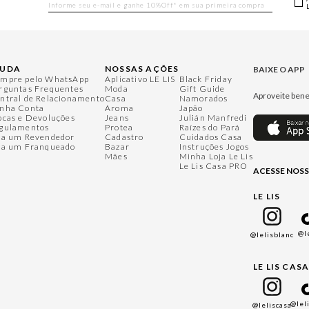
JUDA
NOSSAS AÇÕES
BAIXE O APP
mpre pelo WhatsApp
Aplicativo LE LIS
Black Friday
rguntas Frequentes
Moda
Gift Guide
Aproveite bene
ntral de Relacionamento
Casa
Namorados
nha Conta
Aroma
Japão
ocas e Devoluções
Jeans
Julián Manfredi
gulamentos
Protea
Raízes do Pará
ja um Revendedor
Cadastro
Cuidados Casa
ja um Franqueado
Bazar
Instruções Jogos
Mães
Minha Loja Le Lis
Le Lis Casa PRO
ACESSE NOSS
LE LIS
@l
@lelisblanc
LE LIS CAS
@lel
@leliscasa