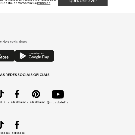
QUERO SER VIP
Lis e estou de acordo com sua
Política de
Privacidade.
fícios exclusivos
AS REDES SOCIAIS OFICIAIS
elis
/lelisblanc
/lelisblanc
@mundolelis
A
iscasa
/leliscasa