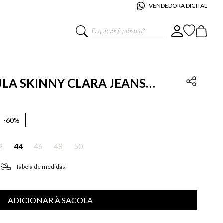
VENDEDORA DIGITAL
O que você procura?
AULA SKINNY CLARA JEANS
-
60%
2
44
46
48
50
Tabela de medidas
ADICIONAR À SACOLA