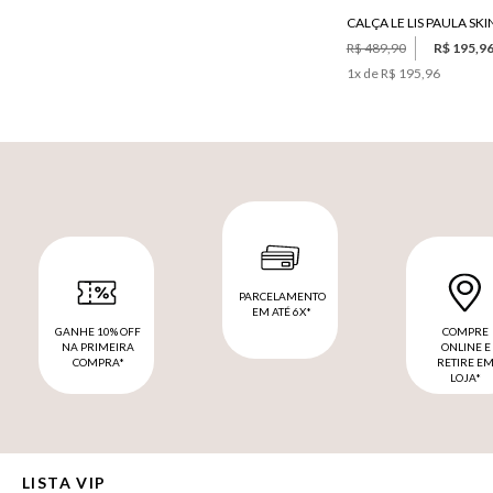
R$ 489,90
R$ 195,9
1
x de
R$ 195,96
PARCELAMENTO
EM ATÉ 6X*
GANHE 10% OFF
COMPRE
NA PRIMEIRA
ONLINE E
COMPRA*
RETIRE E
LOJA*
LISTA VIP