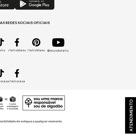
AS REDES SOCIAIS OFICIAIS
elis
/lelisblanc
/lelisblanc
@mundolelis
A
iscasa
/leliscasa
ATENDIMENTO
disponibilidade de estoque a qualquer momento.