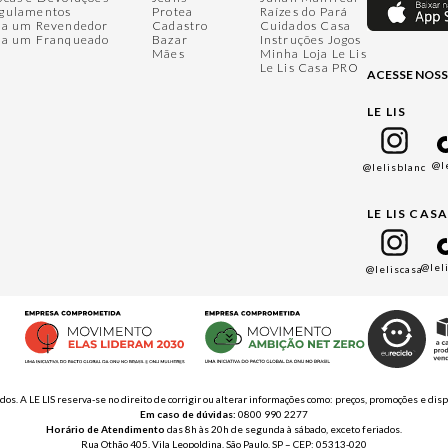
gulamentos
Protea
Raízes do Pará
ja um Revendedor
Cadastro
Cuidados Casa
ja um Franqueado
Bazar
Instruções Jogos
Mães
Minha Loja Le Lis
Le Lis Casa PRO
ACESSE NOSS
LE LIS
@l
@lelisblanc
LE LIS CAS
@lel
@leliscasa
ados. A LE LIS reserva-se no direito de corrigir ou alterar informações como: preços, promoções e 
Em caso de dúvidas:
0800 990 2277
Horário de Atendimento
das 8h às 20h de segunda à sábado, exceto feriados.
Rua Othão 405, Vila Leopoldina, São Paulo, SP – CEP: 05313-020