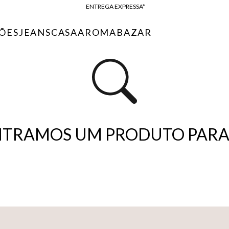
ENTREGA EXPRESSA*
FRETE GRÁTIS*
ÕES
JEANS
CASA
AROMA
BAZAR
BAIXE O APP
10% OFF NA PRIMEIRA COMPRA*
TRAMOS UM PRODUTO PARA 