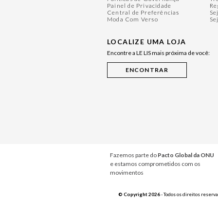
Painel de Privacidade
Re
Central de Preferências
Se
Moda Com Verso
Se
LOCALIZE UMA LOJA
Encontre a LE LIS mais próxima de você:
Fazemos parte do
Pacto Global da ONU
e estamos comprometidos com os
movimentos
© Copyright 2026
- Todos os direitos reserv