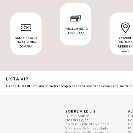
PARCELAMENTO
EM ATÉ 6X*
GANHE 10% OFF
COMPRE
NA PRIMEIRA
ONLINE E
COMPRA*
RETIRE E
LOJA*
LISTA VIP
Ganhe 10% Off* em sua primeira compra e receba novidades com exclusividade
SOBRE A LE LIS
A
Quem Somos
Co
Nossas Lojas
Pe
Ética e Sustentabilidade
Ce
Políticas de Privacidade
Mi
Políticas de Governança
Tr