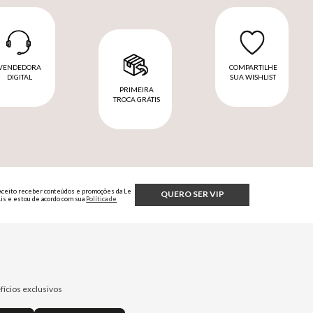
VENDEDORA
COMPARTILHE
DIGITAL
SUA WISHLIST
PRIMEIRA
TROCA GRÁTIS
Aceito receber conteúdos e promoções da Le
QUERO SER VIP
Lis e estou de acordo com sua
Política de
Privacidade.
fícios exclusivos