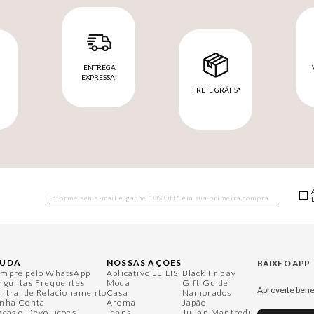
ENTREGA
EXPRESSA*
FRETE GRÁTIS*
M
JUDA
NOSSAS AÇÕES
BAIXE O APP
mpre pelo WhatsApp
Aplicativo LE LIS
Black Friday
rguntas Frequentes
Moda
Gift Guide
Aproveite bene
ntral de Relacionamento
Casa
Namorados
nha Conta
Aroma
Japão
ocas e Devoluções
Jeans
Julián Manfredi