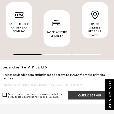
GANHE 10% OFF
COMPRE
NA PRIMEIRA
ONLINE E
COMPRA*
RETIRE NA
PARCELAMENTO
LOJA*
EM ATÉ 6X
Seja cliente
VIP
LE LIS
Receba novidades com
exclusividade
e aproveite
10%Off*
em sua primeira
compra
ATENDIMENTO
Aceito receber conteúdos e promoções da Le Lis e
QUERO SER VIP
estou de acordo com sua
Política de Privacidade.