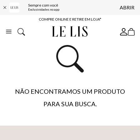
Sempre com você
ABRIR
10% OFF NA PRIMEIRA COMPRA*
Exclusividades no app
COMPRE ONLINE E RETIRE EM LOJA*
ENTREGA EXPRESSA*
FRETE GRÁTIS*
BAIXE O APP
10% OFF NA PRIMEIRA COMPRA*
NÃO ENCONTRAMOS UM PRODUTO
PARA SUA BUSCA.