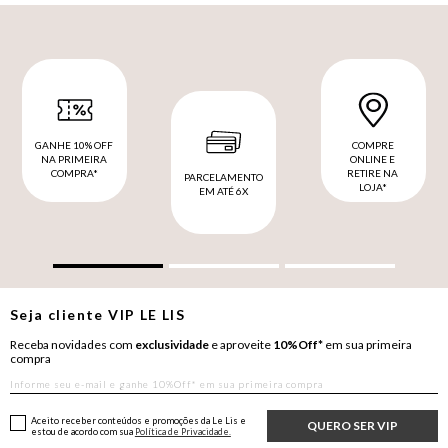
GANHE 10% OFF
COMPRE
NA PRIMEIRA
ONLINE E
COMPRA*
RETIRE NA
PARCELAMENTO
LOJA*
EM ATÉ 6X
Seja cliente
VIP
LE LIS
Receba novidades com
exclusividade
e aproveite
10%Off*
em sua primeira
compra
Aceito receber conteúdos e promoções da Le Lis e
QUERO SER VIP
estou de acordo com sua
Política de Privacidade.