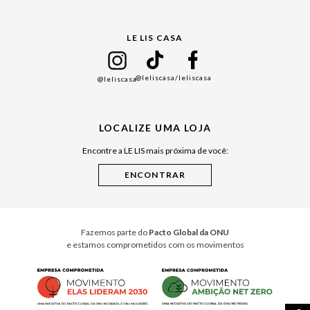
Gift Guide
LE LIS CASA
Mães
Namorados
@leliscasa
/leliscasa
@leliscasa
Japão
Julián Manfredi
LOCALIZE UMA LOJA
Raízes do Pará
Encontre a LE LIS mais próxima de você:
Cuidados Casa
Instruções de Jogos
Minha Loja Le Lis
Le Lis Casa PRO
Fazemos parte do
Pacto Global da ONU
e estamos comprometidos com os movimentos