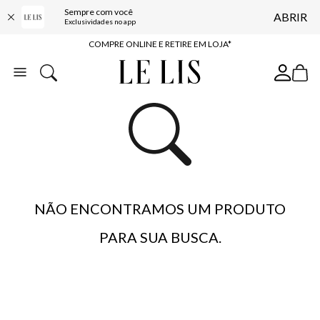
Sempre com você
ABRIR
10% OFF NA PRIMEIRA COMPRA*
Exclusividades no app
COMPRE ONLINE E RETIRE EM LOJA*
ENTREGA EXPRESSA*
FRETE GRÁTIS*
BAIXE O APP
10% OFF NA PRIMEIRA COMPRA*
NÃO ENCONTRAMOS UM PRODUTO
PARA SUA BUSCA.