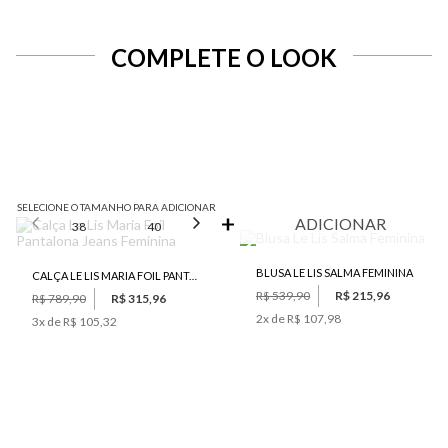
COMPLETE O LOOK
SELECIONE O TAMANHO PARA ADICIONAR
ADICIONAR
38
40
42
44
46
BLUSA LE LIS SALMA FEMININA
CALÇA LE LIS MARIA FOIL PANTALONA JEANS FEMININA
R$ 539,90
R$ 215,96
R$ 789,90
R$ 315,96
2
x de
R$ 107,98
3
x de
R$ 105,32