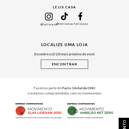
LE LIS CASA
Mães
Namorados
@leliscasa
/leliscasa
@leliscasa
Japão
Julián Manfredi
LOCALIZE UMA LOJA
Raízes do Pará
Encontre a LE LIS mais próxima de você:
Cuidados Casa
Instruções de Jogos
Minha Loja Le Lis
Le Lis Casa PRO
Fazemos parte do
Pacto Global da ONU
e estamos comprometidos com os movimentos