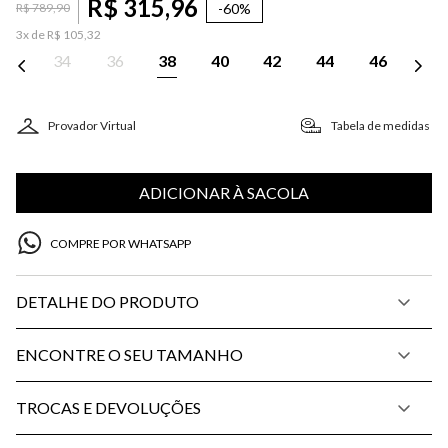
R$
315
,
96
-
60%
R$
789
,
90
3
x de
R$
105
,
32
34
36
38
40
42
44
46
Provador Virtual
Tabela de medidas
ADICIONAR À SACOLA
COMPRE POR WHATSAPP
DETALHE DO PRODUTO
ENCONTRE O SEU TAMANHO
TROCAS E DEVOLUÇÕES