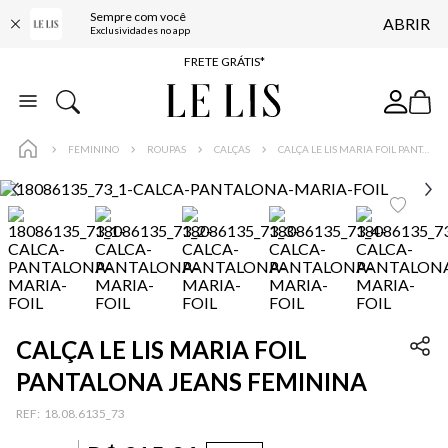
Sempre com você
ABRIR
ENTREGA EXPRESSA*
Exclusividades no app
FRETE GRÁTIS*
BAIXE O APP
10% OFF NA PRIMEIRA COMPRA*
FEMININO
ROUPAS
CALÇAS
CALÇA LE LIS MARIA FOIL PANTALONA JEANS FEMININA
CALÇA LE LIS MARIA FOIL
PANTALONA JEANS FEMININA
:
18.08.6135_73