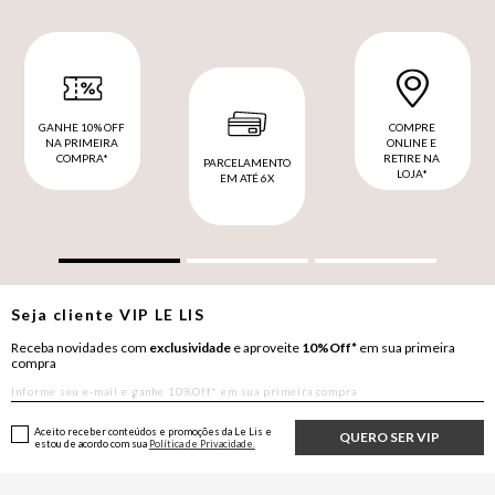
GANHE 10% OFF
COMPRE
NA PRIMEIRA
ONLINE E
COMPRA*
RETIRE NA
PARCELAMENTO
LOJA*
EM ATÉ 6X
Seja cliente
VIP
LE LIS
Receba novidades com
exclusividade
e aproveite
10%Off*
em sua primeira
compra
Aceito receber conteúdos e promoções da Le Lis e
QUERO SER VIP
estou de acordo com sua
Política de Privacidade.