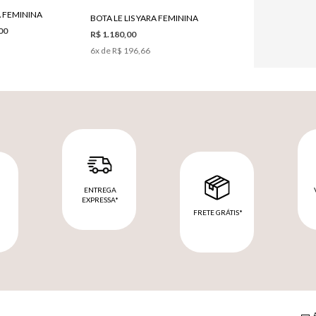
A FEMININA
BOTA LE LIS YARA FEMININA
00
R$ 1.180,00
6
x de
R$ 196,66
ENTREGA
EXPRESSA*
FRETE GRÁTIS*
M