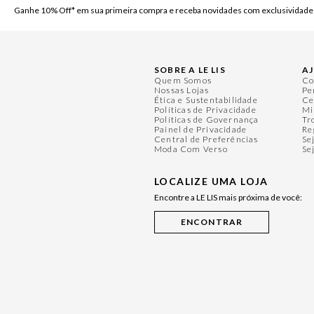
Ganhe 10% Off* em sua primeira compra e receba novidades com exclusividade
SOBRE A LE LIS
A
Quem Somos
Co
Nossas Lojas
Pe
Ética e Sustentabilidade
Ce
Políticas de Privacidade
Mi
Políticas de Governança
Tr
Painel de Privacidade
Re
Central de Preferências
Se
Moda Com Verso
Se
LOCALIZE UMA LOJA
Encontre a LE LIS mais próxima de você: