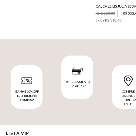
CALÇA LE LIS JULIA SED
R$ 1.380,00
R$ 552,
5
x de
R$ 110,40
PARCELAMENTO
EM ATÉ 6X*
GANHE 10% OFF
COMPRE
NA PRIMEIRA
ONLINE E
COMPRA*
RETIRE E
LOJA*
LISTA VIP