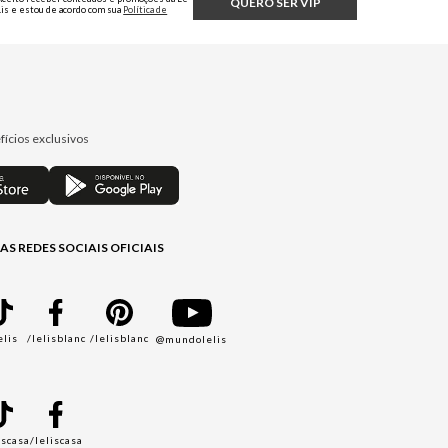
QUERO SER VIP
Lis e estou de acordo com sua
Política de
Privacidade.
fícios exclusivos
AS REDES SOCIAIS OFICIAIS
elis
/lelisblanc
/lelisblanc
@mundolelis
A
iscasa
/leliscasa