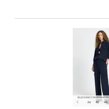
SELECIONE O TAMANHO PA
36
42
44