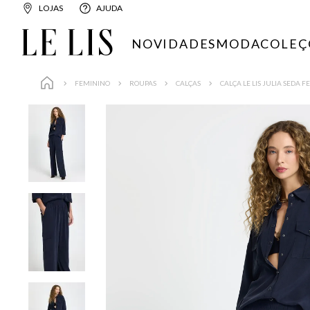
LOJAS
AJUDA
NOVIDADES
MODA
COLEÇ
FEMININO
ROUPAS
CALÇAS
CALÇA LE LIS JULIA SEDA 