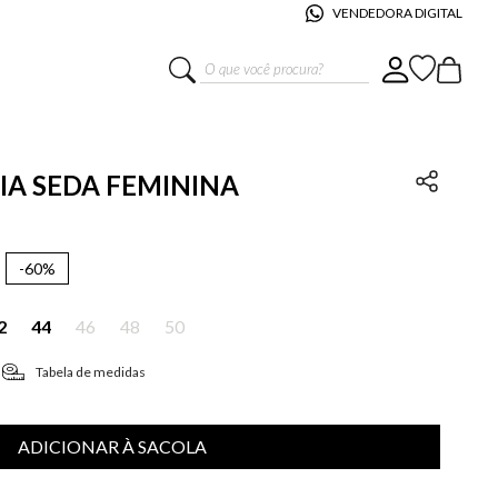
VENDEDORA DIGITAL
O que você procura?
LIA SEDA FEMININA
-
60%
2
44
46
48
50
Tabela de medidas
ADICIONAR À SACOLA