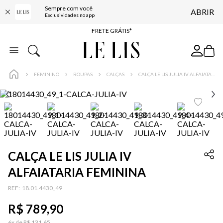
Sempre com você
ABRIR
ENTREGA EXPRESSA*
Exclusividades no app
FRETE GRÁTIS*
BAIXE O APP
10% OFF NA PRIMEIRA COMPRA*
FEMININO
ROUPAS
CALÇAS
CALÇA LE LIS JULIA IV ALFAIATARIA FEMININA
CALÇA LE LIS JULIA IV
ALFAIATARIA FEMININA
:
18.01.4430_49
R$
789
,
90
6
x de
R$
131
,
65