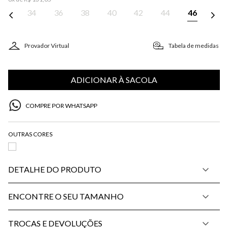
34
36
38
40
42
44
46
Provador Virtual
Tabela de medidas
ADICIONAR À SACOLA
COMPRE POR WHATSAPP
DETALHE DO PRODUTO
ENCONTRE O SEU TAMANHO
TROCAS E DEVOLUÇÕES