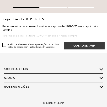
Seja cliente
VIP
LE LIS
Receba novidades com
exclusividade
e aproveite
10%Off*
em sua primeira
compra
Aceito receber conteúdos e promoções da Le Lis e
QUERO SER VIP
estou de acordo com sua
Política de Privacidade.
SOBRE A LE LIS
AJUDA
Quem Somos
Nossas Lojas
NOSSAS AÇÕES
Compre pelo WhatsApp
Ética e Sustentabilidade
Perguntas Frequentes
Aplicativo LE LIS
Política de Privacidade
Central de Relacionamento
BAIXE O APP
Moda