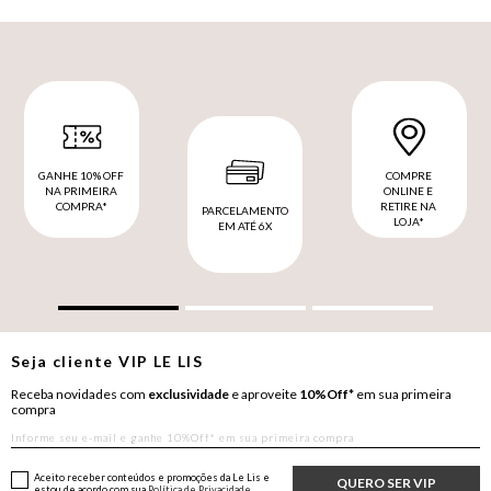
GANHE 10% OFF
COMPRE
NA PRIMEIRA
ONLINE E
COMPRA*
RETIRE NA
PARCELAMENTO
LOJA*
EM ATÉ 6X
Seja cliente
VIP
LE LIS
Receba novidades com
exclusividade
e aproveite
10%Off*
em sua primeira
compra
Aceito receber conteúdos e promoções da Le Lis e
QUERO SER VIP
estou de acordo com sua
Política de Privacidade.