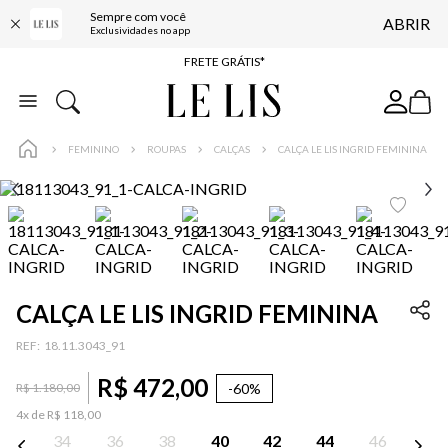
Sempre com você
ABRIR
ENTREGA EXPRESSA*
Exclusividades no app
FRETE GRÁTIS*
BAIXE O APP
10% OFF NA PRIMEIRA COMPRA*
FEMININO
ROUPAS
CALÇAS
CALÇA LE LIS INGRID FEMININA
CALÇA LE LIS INGRID FEMININA
:
18.11.3043_91
R$
472
,
00
-
60%
R$
1
.
180
,
00
4
x de
R$
118
,
00
34
36
38
40
42
44
46