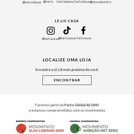
@lelis
/lelisblanc
/lelisblanc
@mundolelis
@lelisblanc
Black Friday
Gift Guide
LE LIS CASA
Mães
Namorados
@leliscasa
/leliscasa
@leliscasa
Japão
Julián Manfredi
LOCALIZE UMA LOJA
Raízes do Pará
Encontre a LE LIS mais próxima de você:
Cuidados Casa
Instruções de Jogos
Minha Loja Le Lis
Le Lis Casa PRO
Fazemos parte do
Pacto Global da ONU
e estamos comprometidos com os movimentos