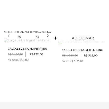
SELECIONE O TAMANHO PARA ADICIONAR
40
42
44
ADICIONAR
CALÇA LE LIS INGRID FEMININA
COLETE LE LIS INGRID FEMININO
R$ 1.180,00
R$ 472,00
R$ 1.280,00
R$ 512,00
4
x de
R$ 118,00
5
x de
R$ 102,40