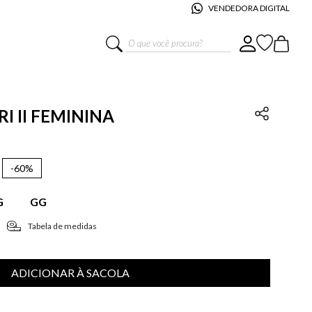
VENDEDORA DIGITAL
O que você procura?
RI II FEMININA
-
60%
G
GG
Tabela de medidas
ADICIONAR À SACOLA