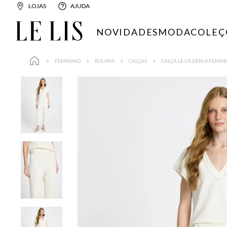
LOJAS
AJUDA
NOVIDADES
MODA
COLEÇ
FEMININO
ROUPAS
CALÇAS
CALÇA LE LIS GERI II FEMIN