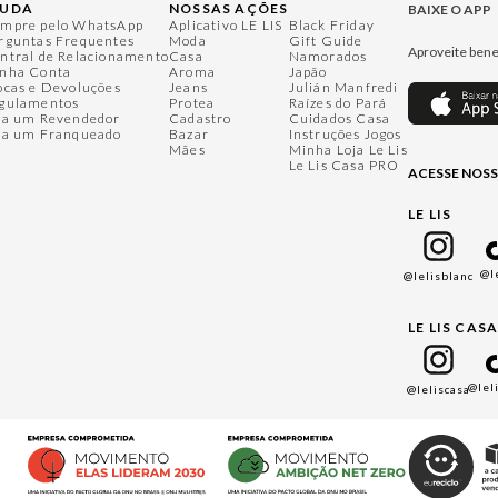
JUDA
NOSSAS AÇÕES
BAIXE O APP
mpre pelo WhatsApp
Aplicativo LE LIS
Black Friday
rguntas Frequentes
Moda
Gift Guide
Aproveite bene
ntral de Relacionamento
Casa
Namorados
nha Conta
Aroma
Japão
ocas e Devoluções
Jeans
Julián Manfredi
gulamentos
Protea
Raízes do Pará
ja um Revendedor
Cadastro
Cuidados Casa
ja um Franqueado
Bazar
Instruções Jogos
Mães
Minha Loja Le Lis
Le Lis Casa PRO
ACESSE NOSS
LE LIS
@l
@lelisblanc
LE LIS CAS
@lel
@leliscasa