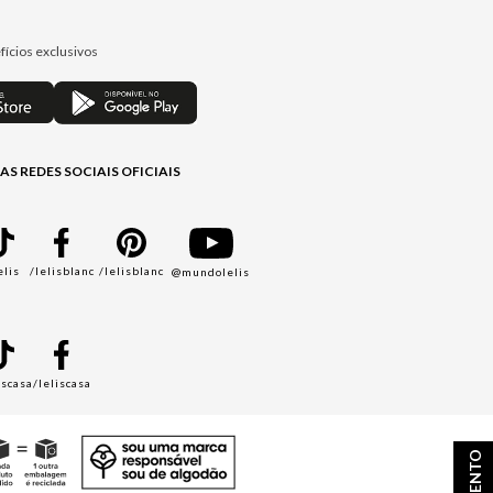
fícios exclusivos
AS REDES SOCIAIS OFICIAIS
elis
/lelisblanc
/lelisblanc
@mundolelis
A
iscasa
/leliscasa