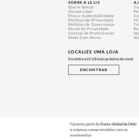
SOBRE A LE LIS
A
Quem Somos
Co
Nossas Lojas
Pe
Ética e Sustentabilidade
Ce
Políticas de Privacidade
Mi
Políticas de Governança
Tr
Painel de Privacidade
Re
Central de Preferências
Se
Moda Com Verso
Se
LOCALIZE UMA LOJA
Encontre a LE LIS mais próxima de você:
Fazemos parte do
Pacto Global da ONU
e estamos comprometidos com os
movimentos