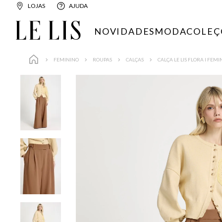
LOJAS
AJUDA
NOVIDADES
MODA
COLEÇ
FEMININO
ROUPAS
CALÇAS
CALÇA LE LIS FLORA I FEM