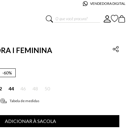
VENDEDORA DIGITAL
O que você procura?
ORA I FEMININA
-
60%
2
44
46
48
50
Tabela de medidas
ADICIONAR À SACOLA