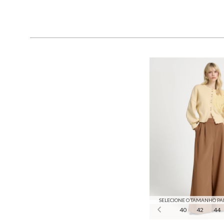
SELECIONE O TAMANHO PA
40
42
44