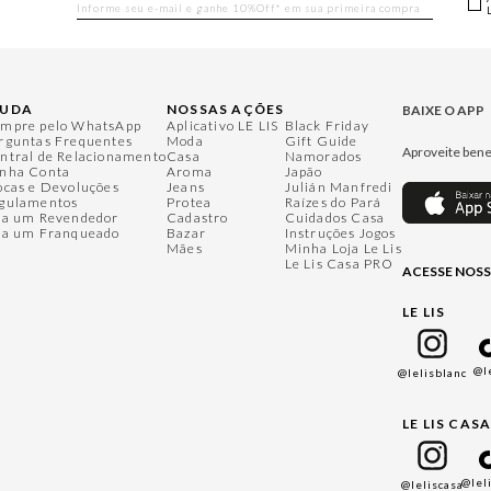
JUDA
NOSSAS AÇÕES
BAIXE O APP
mpre pelo WhatsApp
Aplicativo LE LIS
Black Friday
rguntas Frequentes
Moda
Gift Guide
Aproveite bene
ntral de Relacionamento
Casa
Namorados
nha Conta
Aroma
Japão
ocas e Devoluções
Jeans
Julián Manfredi
gulamentos
Protea
Raízes do Pará
ja um Revendedor
Cadastro
Cuidados Casa
ja um Franqueado
Bazar
Instruções Jogos
Mães
Minha Loja Le Lis
Le Lis Casa PRO
ACESSE NOSS
LE LIS
@l
@lelisblanc
LE LIS CAS
@lel
@leliscasa