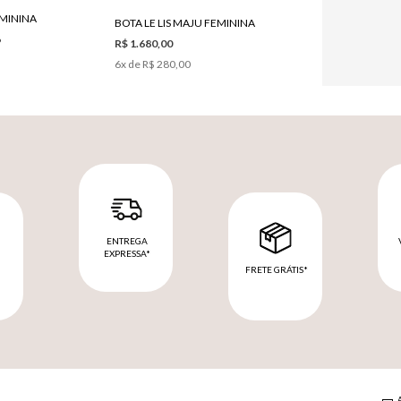
EMININA
BOTA LE LIS MAJU FEMININA
6
R$ 1.680,00
6
x de
R$ 280,00
ENTREGA
EXPRESSA*
FRETE GRÁTIS*
M