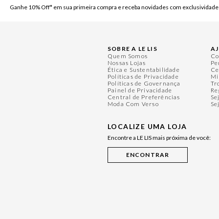
Ganhe 10% Off* em sua primeira compra e receba novidades com exclusividade
SOBRE A LE LIS
A
Quem Somos
Co
Nossas Lojas
Pe
Ética e Sustentabilidade
Ce
Políticas de Privacidade
Mi
Políticas de Governança
Tr
Painel de Privacidade
Re
Central de Preferências
Se
Moda Com Verso
Se
LOCALIZE UMA LOJA
Encontre a LE LIS mais próxima de você: