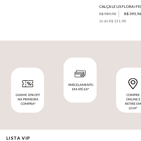
CALÇA LE LIS FLORA I F
R$ 989,90
R$ 395,9
3
x de
R$ 131,98
PARCELAMENTO
EM ATÉ 6X*
GANHE 10% OFF
COMPRE
NA PRIMEIRA
ONLINE E
COMPRA*
RETIRE E
LOJA*
LISTA VIP