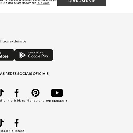
QUERO SER VIP
Lis e estou de acordo com sua
Política de
Privacidade.
fícios exclusivos
AS REDES SOCIAIS OFICIAIS
elis
/lelisblanc
/lelisblanc
@mundolelis
A
iscasa
/leliscasa