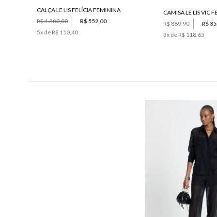
CALÇA LE LIS FELÍCIA FEMININA
CAMISA LE LIS VIC 
R$ 1.380,00
R$ 552,00
R$ 889,90
R$ 35
5
x de
R$ 110,40
3
x de
R$ 118,65