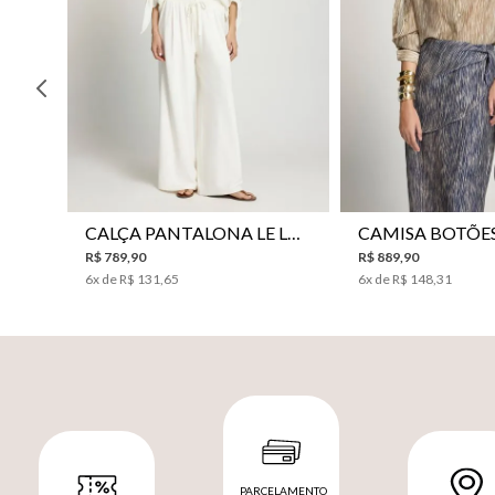
CALÇA PANTALONA LE LIS HORI FEMININA
R$
789
,
90
R$
889
,
90
6
x de
R$
131
,
65
6
x de
R$
148
,
31
PARCELAMENTO