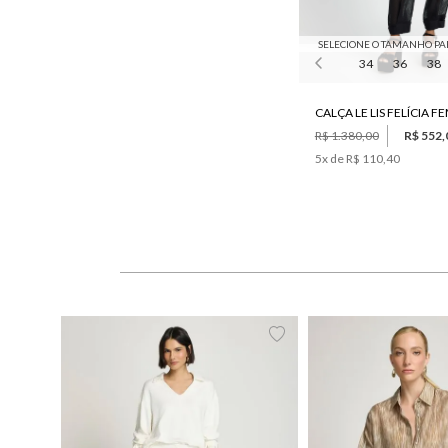
SELECIONE O TAMANHO PA
34
36
38
CALÇA LE LIS FELÍCIA F
R$ 1.380,00
R$ 552,
5
x de
R$ 110,40
PP
P
M
G
34
36
38
40