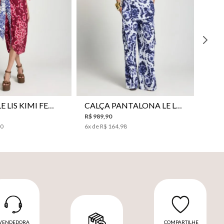
VESTIDO LE LIS KIMI FEMININO
CALÇA PANTALONA LE LIS JESSICA FEMININA
R$
989
,
90
00
6
x de
R$
164
,
98
VENDEDORA
COMPARTILHE