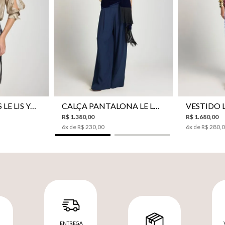
CAMISA BOTÕES LE LIS YANNA FEMININA
CALÇA PANTALONA LE LIS SAKURA II FEMININA
R$
1
.
380
,
00
R$
1
.
680
,
00
6
x de
R$
230
,
00
6
x de
R$
280
,
ENTREGA