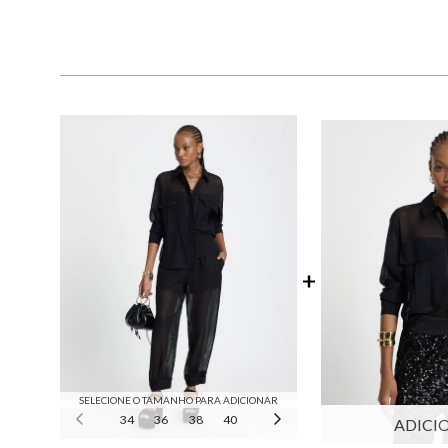
SELECIONE O TAMANHO PARA ADICIONAR
34
36
38
40
42
44
ADICI