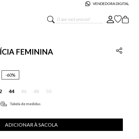
VENDEDORA DIGITAL
O que você procura?
LÍCIA FEMININA
-
60%
2
44
46
48
50
Tabela de medidas
ADICIONAR À SACOLA