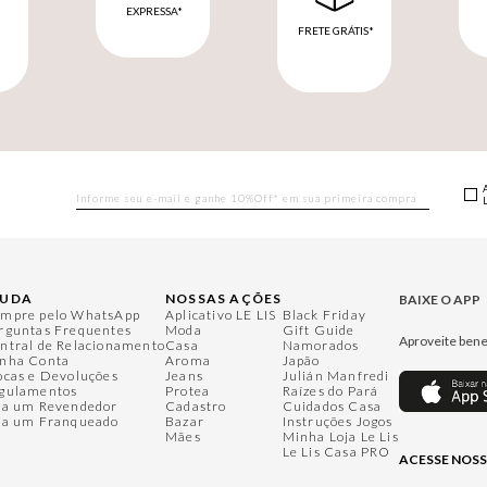
EXPRESSA*
FRETE GRÁTIS*
M
JUDA
NOSSAS AÇÕES
BAIXE O APP
mpre pelo WhatsApp
Aplicativo LE LIS
Black Friday
rguntas Frequentes
Moda
Gift Guide
Aproveite bene
ntral de Relacionamento
Casa
Namorados
nha Conta
Aroma
Japão
ocas e Devoluções
Jeans
Julián Manfredi
gulamentos
Protea
Raízes do Pará
ja um Revendedor
Cadastro
Cuidados Casa
ja um Franqueado
Bazar
Instruções Jogos
Mães
Minha Loja Le Lis
Le Lis Casa PRO
ACESSE NOSS