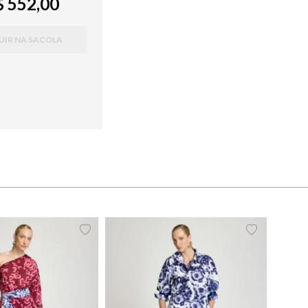
 552,00
UIR NA SACOLA
38
40
42
44
PP
P
M
G