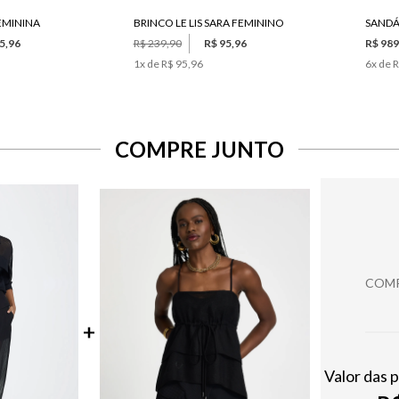
FEMININA
BRINCO LE LIS SARA FEMININO
SANDÁL
5,96
R$ 239,90
R$ 95,96
R$ 989
1
x de
R$ 95,96
6
x de
R
COMPRE JUNTO
COMP
Valor das 