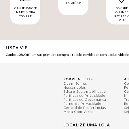
EM ATÉ 6X*
GANHE 10% OFF
COMPRE
NA PRIMEIRA
ONLINE E
COMPRA*
RETIRE E
LOJA*
LISTA VIP
Ganhe 10% Off* em sua primeira compra e receba novidades com exclusividade
SOBRE A LE LIS
A
Quem Somos
Co
Nossas Lojas
Pe
Ética e Sustentabilidade
Ce
Políticas de Privacidade
Mi
Políticas de Governança
Tr
Painel de Privacidade
Re
Central de Preferências
Se
Moda Com Verso
Se
LOCALIZE UMA LOJA