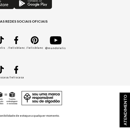
AS REDES SOCIAIS OFICIAIS
elis
/lelisblanc
/lelisblanc
@mundolelis
A
iscasa
/leliscasa
ATENDIMENTO
disponibilidade de estoque a qualquer momento.