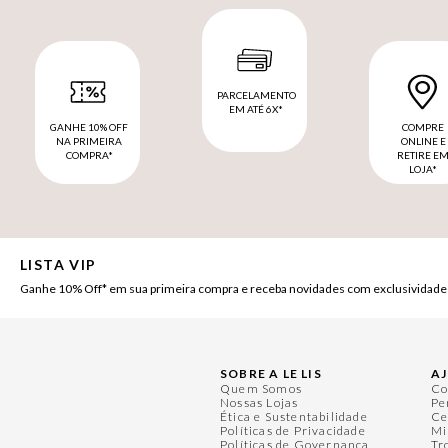
PARCELAMENTO
EM ATÉ 6X*
GANHE 10% OFF
COMPRE
NA PRIMEIRA
ONLINE E
COMPRA*
RETIRE E
LOJA*
LISTA VIP
Ganhe 10% Off* em sua primeira compra e receba novidades com exclusividade
SOBRE A LE LIS
A
Quem Somos
Co
Nossas Lojas
Pe
Ética e Sustentabilidade
Ce
Políticas de Privacidade
Mi
Políticas de Governança
Tr