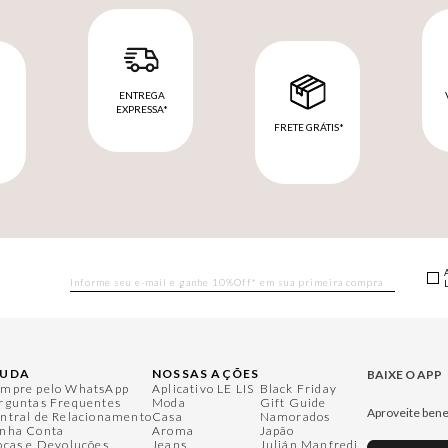
ENTREGA
EXPRESSA*
FRETE GRÁTIS*
M
JUDA
NOSSAS AÇÕES
BAIXE O APP
mpre pelo WhatsApp
Aplicativo LE LIS
Black Friday
rguntas Frequentes
Moda
Gift Guide
Aproveite bene
ntral de Relacionamento
Casa
Namorados
nha Conta
Aroma
Japão
ocas e Devoluções
Jeans
Julián Manfredi