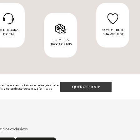
VENDEDORA
COMPARTILHE
DIGITAL
SUA WISHLIST
PRIMEIRA
TROCA GRÁTIS
Aceito receber conteúdos e promoções da Le
QUERO SER VIP
Lis e estou de acordo com sua
Política de
Privacidade.
fícios exclusivos