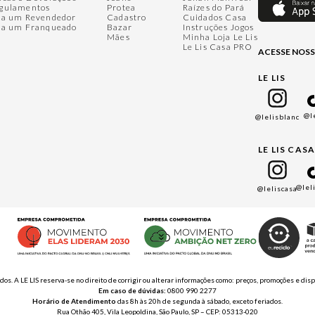
gulamentos
Protea
Raízes do Pará
ja um Revendedor
Cadastro
Cuidados Casa
ja um Franqueado
Bazar
Instruções Jogos
Mães
Minha Loja Le Lis
Le Lis Casa PRO
ACESSE NOSS
LE LIS
@l
@lelisblanc
LE LIS CAS
@lel
@leliscasa
ados. A LE LIS reserva-se no direito de corrigir ou alterar informações como: preços, promoções e 
Em caso de dúvidas:
0800 990 2277
Horário de Atendimento
das 8h às 20h de segunda à sábado, exceto feriados.
Rua Othão 405, Vila Leopoldina, São Paulo, SP – CEP: 05313-020