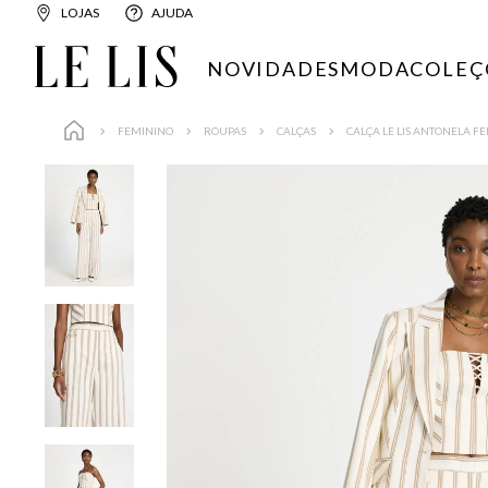
LOJAS
AJUDA
NOVIDADES
MODA
COLEÇ
FEMININO
ROUPAS
CALÇAS
CALÇA LE LIS ANTONELA F