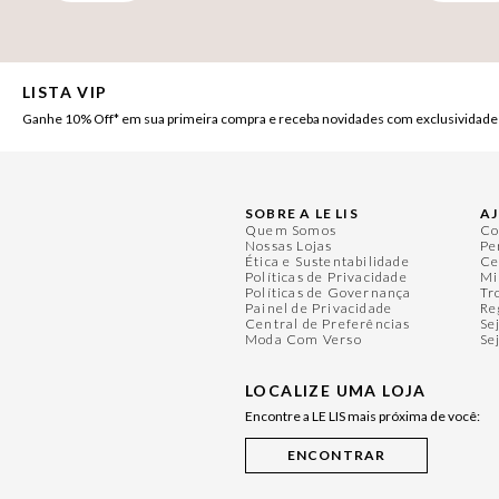
LISTA VIP
Ganhe 10% Off* em sua primeira compra e receba novidades com exclusividade
SOBRE A LE LIS
A
Quem Somos
Co
Nossas Lojas
Pe
Ética e Sustentabilidade
Ce
Políticas de Privacidade
Mi
Políticas de Governança
Tr
Painel de Privacidade
Re
Central de Preferências
Se
Moda Com Verso
Se
LOCALIZE UMA LOJA
Encontre a LE LIS mais próxima de você: