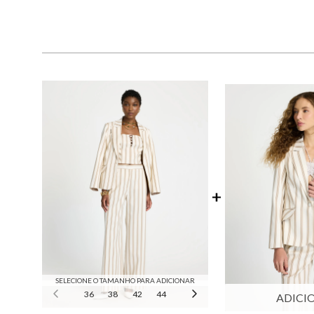
SELECIONE O TAMANHO PARA ADICIONAR
36
38
42
44
46
ADICI