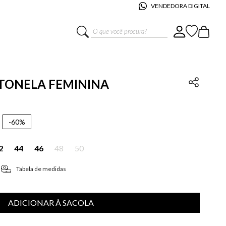
VENDEDORA DIGITAL
O que você procura?
NTONELA FEMININA
-
60%
2
44
46
48
50
Tabela de medidas
ADICIONAR À SACOLA