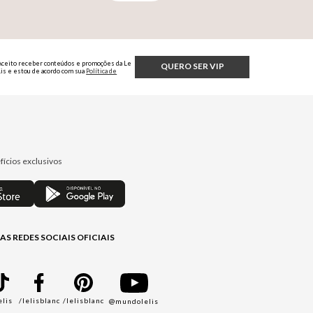
Aceito receber conteúdos e promoções da Le
QUERO SER VIP
Lis e estou de acordo com sua
Política de
Privacidade.
fícios exclusivos
AS REDES SOCIAIS OFICIAIS
elis
/lelisblanc
/lelisblanc
@mundolelis