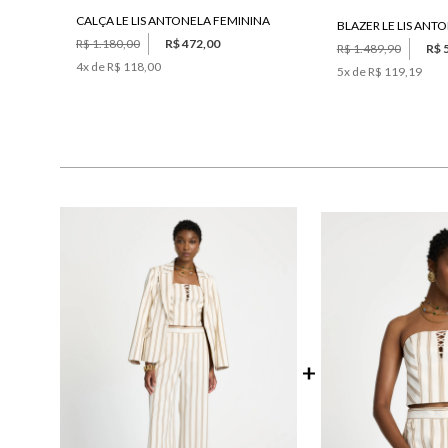
CALÇA LE LIS ANTONELA FEMININA
BLAZER LE LIS ANT
R$ 1.180,00
R$ 472,00
R$ 1.489,90
R$ 
4
x de
R$ 118,00
5
x de
R$ 119,19