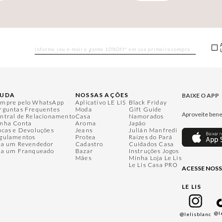
JUDA
NOSSAS AÇÕES
BAIXE O APP
mpre pelo WhatsApp
Aplicativo LE LIS
Black Friday
rguntas Frequentes
Moda
Gift Guide
Aproveite bene
ntral de Relacionamento
Casa
Namorados
nha Conta
Aroma
Japão
ocas e Devoluções
Jeans
Julián Manfredi
gulamentos
Protea
Raízes do Pará
ja um Revendedor
Cadastro
Cuidados Casa
ja um Franqueado
Bazar
Instruções Jogos
Mães
Minha Loja Le Lis
Le Lis Casa PRO
ACESSE NOSS
LE LIS
@l
@lelisblanc