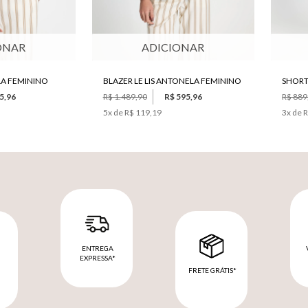
ONAR
ADICIONAR
LA FEMININO
BLAZER LE LIS ANTONELA FEMININO
5,96
R$ 1.489,90
R$ 595,96
R$ 889
5
x de
R$ 119,19
3
x de
R
ENTREGA
EXPRESSA*
FRETE GRÁTIS*
M