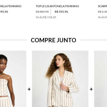
ONELA FEMININO
TOP LE LIS ANTONELA FEMININO
SCARPI
595,96
R$ 889,90
R$ 355,96
R$ 1.1
3
x de
R$ 118,65
4
x de
R
COMPRE JUNTO