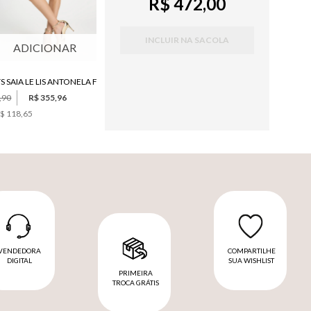
R$ 472,00
INCLUIR NA SACOLA
ADICIONAR
SHORTS SAIA LE LIS ANTONELA FEMININO
,90
R$ 355,96
$ 118,65
VENDEDORA
COMPARTILHE
DIGITAL
SUA WISHLIST
PRIMEIRA
TROCA GRÁTIS