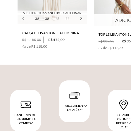
SELECIONE O TAMANHO PARA ADICIONAR
36
38
42
44
46
ADICI
CALÇA LE LIS ANTONELA FEMININA
TOP LE LIS ANTONE
R$ 1.180,00
R$ 472,00
R$ 889,90
R$ 35
4
x de
R$ 118,00
3
x de
R$ 118,65
PARCELAMENTO
EM ATÉ 6X*
GANHE 10% OFF
COMPRE
NA PRIMEIRA
ONLINE E
COMPRA*
RETIRE E
LOJA*