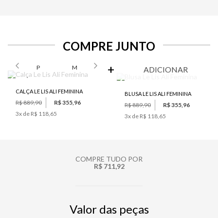
COMPRE JUNTO
SELECIONE O TAMANHO PARA ADICIONAR
P
M
ADICIONAR
CALÇA LE LIS ALI FEMININA
BLUSA LE LIS ALI FEMININA
R$ 889,90
R$ 355,96
R$ 889,90
R$ 355,96
3
x de
R$ 118,65
3
x de
R$ 118,65
COMPRE TUDO POR
R$ 711,92
Valor das peças