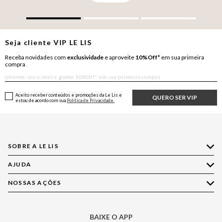
Seja cliente
VIP
LE LIS
Receba novidades com
exclusividade
e aproveite
10%Off*
em sua primeira
compra
Aceito receber conteúdos e promoções da Le Lis e
QUERO SER VIP
estou de acordo com sua
Política de Privacidade.
SOBRE A LE LIS
AJUDA
Quem Somos
Nossas Lojas
NOSSAS AÇÕES
Compre pelo WhatsApp
Ética e Sustentabilidade
Perguntas Frequentes
Aplicativo LE LIS
Política de Privacidade
Central de Relacionamento
BAIXE O APP
Moda