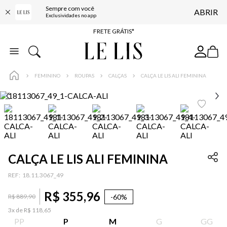
Sempre com você
ABRIR
ENTREGA EXPRESSA*
Exclusividades no app
FRETE GRÁTIS*
BAIXE O APP
10% OFF NA PRIMEIRA COMPRA*
FEMININO
ROUPAS
CALÇAS
CALÇA LE LIS ALI FEMININA
CALÇA LE LIS ALI FEMININA
:
18.11.3067_49
R$
355
,
96
-
60%
R$
889
,
90
3
x de
R$
118
,
65
PP
P
M
G
GG