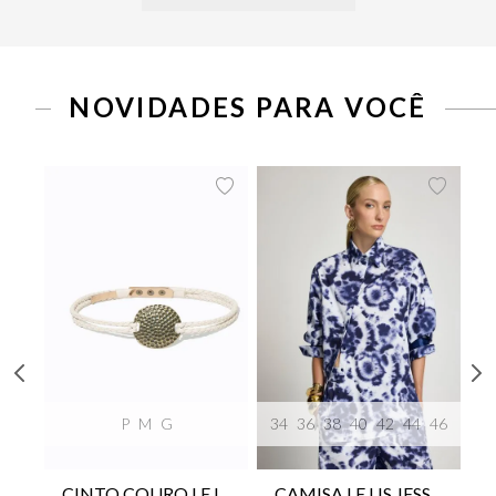
NOVIDADES PARA VOCÊ
P
M
G
34
36
38
40
42
44
46
CINTO COURO LE LIS SUKI FEMININO
CAMISA LE LIS JESSICA FEMININA