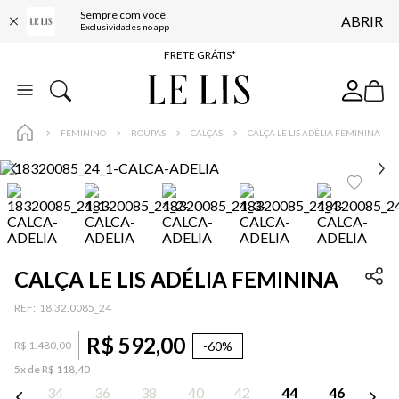
Sempre com você
ABRIR
ENTREGA EXPRESSA*
Exclusividades no app
FRETE GRÁTIS*
BAIXE O APP
10% OFF NA PRIMEIRA COMPRA*
FEMININO
ROUPAS
CALÇAS
CALÇA LE LIS ADÉLIA FEMININA
CALÇA LE LIS ADÉLIA FEMININA
:
18.32.0085_24
R$
592
,
00
-
60%
R$
1
.
480
,
00
5
x de
R$
118
,
40
34
36
38
40
42
44
46