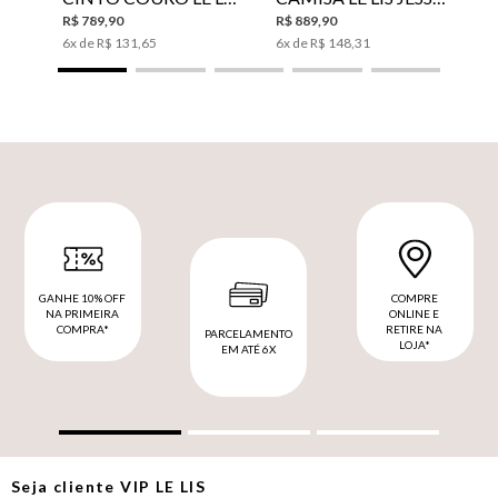
R$
789
,
90
R$
889
,
90
6
x de
R$
131
,
65
6
x de
R$
148
,
31
GANHE 10% OFF
COMPRE
NA PRIMEIRA
ONLINE E
COMPRA*
RETIRE NA
PARCELAMENTO
LOJA*
EM ATÉ 6X
Seja cliente
VIP
LE LIS