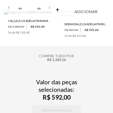
SELECIONE O TAMANHO PARA ADICIONAR
44
46
ADICIONAR
CALÇA LE LIS ADÉLIA FEMININA
BERMUDA LE LIS ADELIA FEMININA
R$ 1.480,00
R$ 592,00
R$ 989,00
R$ 395,60
5
x de
R$ 118,40
3
x de
R$ 131,86
COMPRE TUDO POR
R$ 1.383,56
Valor das peças
selecionadas:
R$ 592,00
INCLUIR NA SACOLA