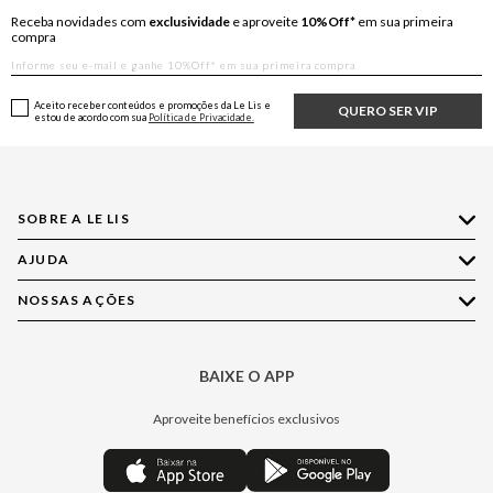
Receba novidades com
exclusividade
e aproveite
10%Off*
em sua primeira
compra
Aceito receber conteúdos e promoções da Le Lis e
QUERO SER VIP
estou de acordo com sua
Política de Privacidade.
SOBRE A LE LIS
AJUDA
Quem Somos
Nossas Lojas
NOSSAS AÇÕES
Compre pelo WhatsApp
Ética e Sustentabilidade
Perguntas Frequentes
Aplicativo LE LIS
Política de Privacidade
Central de Relacionamento
BAIXE O APP
Moda
Política de Governança
Minha Conta
Casa
Aproveite benefícios exclusivos
Painel de Privacidade
Trocas e Devoluções
Aroma
Central de Preferências
Regulamentos
Jeans