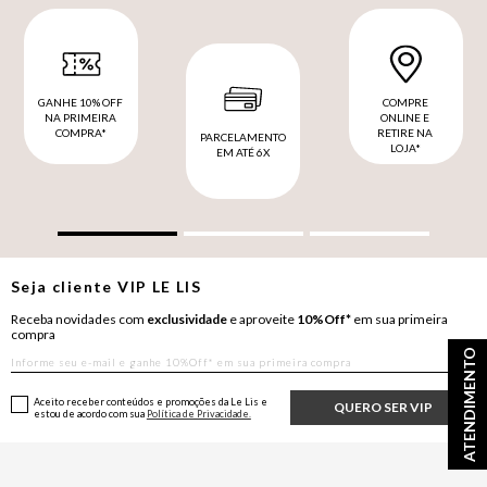
GANHE 10% OFF
COMPRE
NA PRIMEIRA
ONLINE E
COMPRA*
RETIRE NA
PARCELAMENTO
LOJA*
EM ATÉ 6X
Seja cliente
VIP
LE LIS
Receba novidades com
exclusividade
e aproveite
10%Off*
em sua primeira
compra
ATENDIMENTO
Aceito receber conteúdos e promoções da Le Lis e
QUERO SER VIP
estou de acordo com sua
Política de Privacidade.