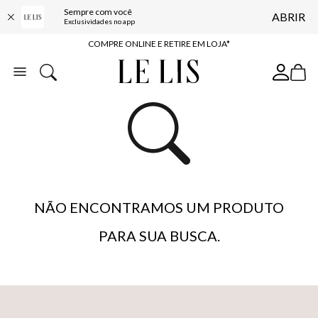
Sempre com você
ABRIR
10% OFF NA PRIMEIRA COMPRA*
Exclusividades no app
COMPRE ONLINE E RETIRE EM LOJA*
ENTREGA EXPRESSA*
FRETE GRÁTIS*
BAIXE O APP
10% OFF NA PRIMEIRA COMPRA*
NÃO ENCONTRAMOS UM PRODUTO
PARA SUA BUSCA.