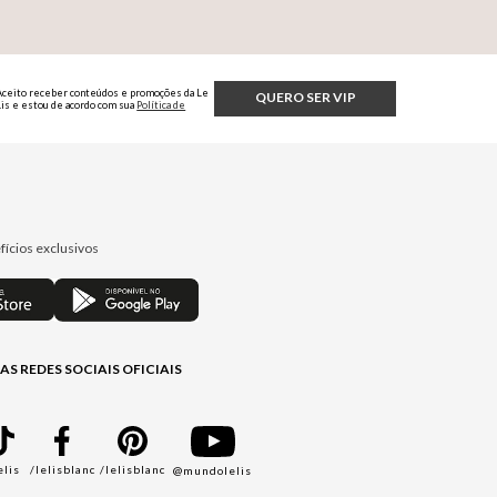
Aceito receber conteúdos e promoções da Le
QUERO SER VIP
Lis e estou de acordo com sua
Política de
Privacidade.
fícios exclusivos
AS REDES SOCIAIS OFICIAIS
elis
/lelisblanc
/lelisblanc
@mundolelis