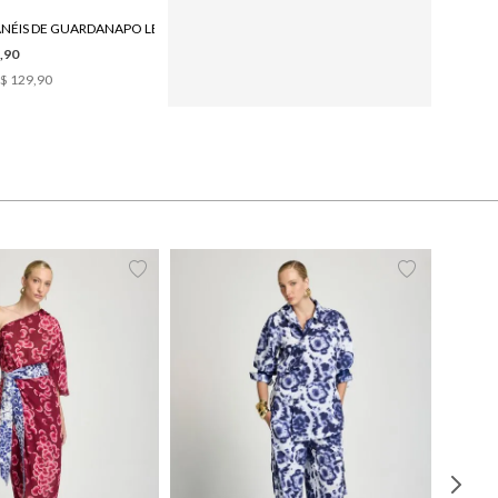
SET 4 ANÉIS DE GUARDANAPO LE LIS CASA GRAMA
CACHEPOT LE LIS CASA GRAMA P
,90
R$ 129,90
$ 129,90
1
x de
R$ 129,90
38
40
42
44
PP
P
M
G