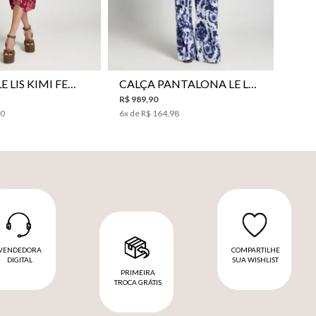
VESTIDO LE LIS KIMI FEMININO
CALÇA PANTALONA LE LIS JESSICA FEMININA
R$
989
,
90
00
6
x de
R$
164
,
98
VENDEDORA
COMPARTILHE
DIGITAL
SUA WISHLIST
PRIMEIRA
TROCA GRÁTIS