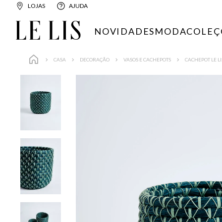
LOJAS
AJUDA
NOVIDADES
MODA
COLEÇ
CASA
DECORAÇÃO
VASOS E CACHEPOTS
CACHEPOT LE L