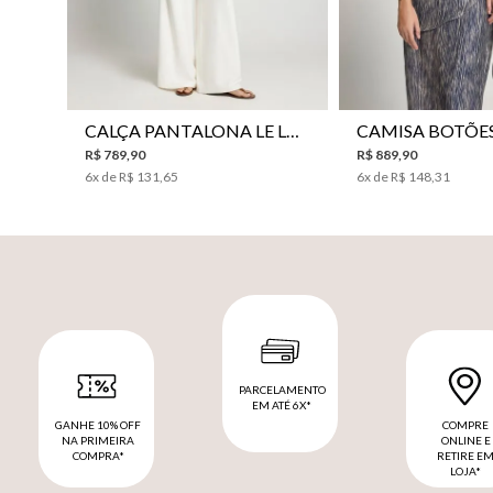
CALÇA PANTALONA LE LIS HORI FEMININA
R$
789
,
90
R$
889
,
90
6
x de
R$
131
,
65
6
x de
R$
148
,
31
PARCELAMENTO
EM ATÉ 6X*
GANHE 10% OFF
COMPRE
NA PRIMEIRA
ONLINE E
COMPRA*
RETIRE E
LOJA*