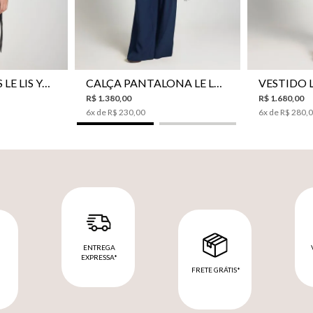
CAMISA BOTÕES LE LIS YANNA FEMININA
CALÇA PANTALONA LE LIS SAKURA II FEMININA
R$
1
.
380
,
00
R$
1
.
680
,
00
6
x de
R$
230
,
00
6
x de
R$
280
,
ENTREGA
EXPRESSA*
FRETE GRÁTIS*
M