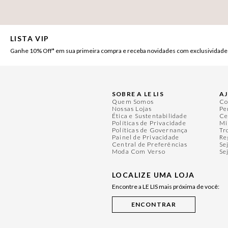
LISTA VIP
Ganhe 10% Off* em sua primeira compra e receba novidades com exclusividade
SOBRE A LE LIS
A
Quem Somos
Co
Nossas Lojas
Pe
Ética e Sustentabilidade
Ce
Políticas de Privacidade
Mi
Políticas de Governança
Tr
Painel de Privacidade
Re
Central de Preferências
Se
Moda Com Verso
Se
LOCALIZE UMA LOJA
Encontre a LE LIS mais próxima de você: