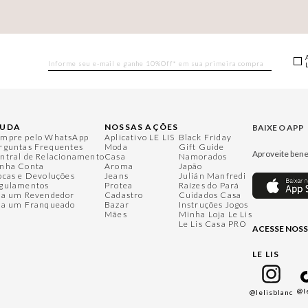
JUDA
NOSSAS AÇÕES
BAIXE O APP
mpre pelo WhatsApp
Aplicativo LE LIS
Black Friday
rguntas Frequentes
Moda
Gift Guide
Aproveite bene
ntral de Relacionamento
Casa
Namorados
nha Conta
Aroma
Japão
ocas e Devoluções
Jeans
Julián Manfredi
gulamentos
Protea
Raízes do Pará
ja um Revendedor
Cadastro
Cuidados Casa
ja um Franqueado
Bazar
Instruções Jogos
Mães
Minha Loja Le Lis
Le Lis Casa PRO
ACESSE NOSS
LE LIS
@l
@lelisblanc