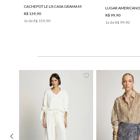
CACHEPOT LE LIS CASA GRAMA M
R$ 159,90
R$ 99,90
1
x de
R$ 159,90
1
x de
R$ 99,90
PP
P
M
G
34
36
38
40