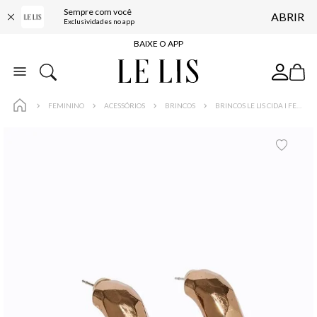
Sempre com você
ABRIR
FRETE GRÁTIS*
Exclusividades no app
BAIXE O APP
10% OFF NA PRIMEIRA COMPRA*
COMPRE ONLINE E RETIRE EM LOJA*
FEMININO
ACESSÓRIOS
BRINCOS
BRINCOS LE LIS CIDA I FEMININO
ENTREGA EXPRESSA*
FRETE GRÁTIS*
BAIXE O APP
10% OFF NA PRIMEIRA COMPRA*