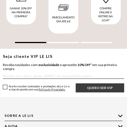
GANHE 10% OFF
COMPRE
NA PRIMEIRA
ONLINE E
COMPRA*
RETIRE NA
PARCELAMENTO
LOJA*
EM ATÉ 6X
Seja cliente
VIP
LE LIS
Receba novidades com
exclusividade
e aproveite
10%Off*
em sua primeira
compra
Aceito receber conteúdos e promoções da Le Lis e
QUERO SER VIP
estou de acordo com sua
Política de Privacidade.
SOBRE A LE LIS
AJUDA
Quem Somos