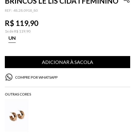
BRINCOS LE LIS CIDA I FEMININO
:
48.28.0918_80
R$
119
,
90
1
x de
R$
119
,
90
UN
ADICIONAR À SACOLA
COMPRE POR WHATSAPP